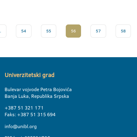
.
54
55
56
57
58
Univerzitetski grad
Bulevar vojvode Petra Bojovića
Banja Luka, Republika Srpska
+387 51 321 171
Faks: +387 51 315 694
info@unibl.org