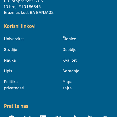
PIC broj: 995591705
ID broj: E10186843
Erazmus kod: BA BANJA02
Korisni linkovi
Univerzitet
Članice
Studije
Osoblje
Nauka
Kvalitet
Upis
Saradnja
Politika
Mapa
privatnosti
sajta
Pratite nas