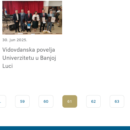
30. jun 2025.
Vidovdanska povelja
Univerzitetu u Banjoj
Luci
.
59
60
61
62
63