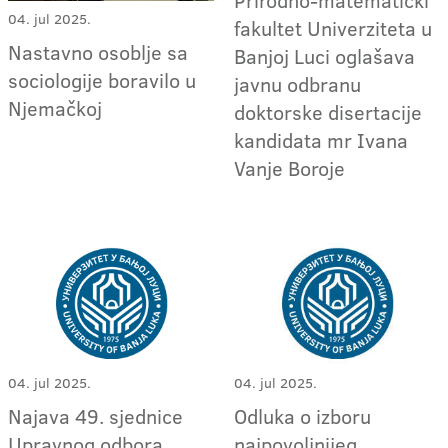
Prirodno-matematički
04. jul 2025.
fakultet Univerziteta u
Nastavno osoblje sa
Banjoj Luci oglašava
sociologije boravilo u
javnu odbranu
Njemačkoj
doktorske disertacije
kandidata mr Ivana
Vanje Boroje
04. jul 2025.
04. jul 2025.
Najava 49. sjednice
Odluka o izboru
Upravnog odbora
najpovoljnijeg