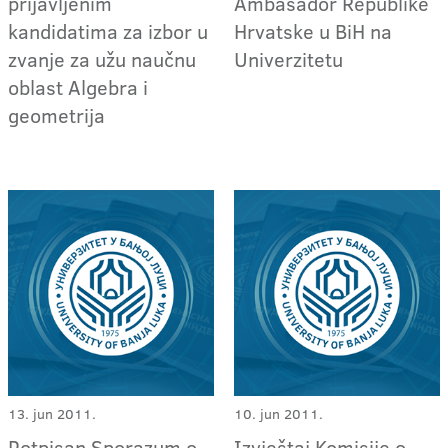
prijavljenim
Ambasador Republike
kandidatima za izbor u
Hrvatske u BiH na
zvanje za užu naučnu
Univerzitetu
oblast Algebra i
geometrija
13. jun 2011.
10. jun 2011.
Potpisan Sporazum o
Izvještaj Komisije o