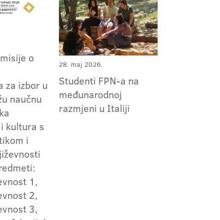
omisije o
28. maj 2026.
m
Studenti FPN-a na
 za izbor u
međunarodnoj
užu naučnu
razmjeni u Italiji
ska
i kultura s
tikom i
jiževnosti
redmeti:
evnost 1,
evnost 2,
evnost 3,