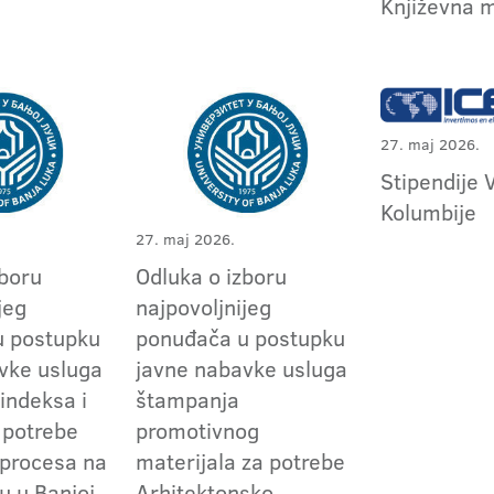
Književna m
27. maj 2026.
Stipendije 
Kolumbije
27. maj 2026.
zboru
Odluka o izboru
jeg
najpovoljnijeg
u postupku
ponuđača u postupku
vke usluga
javne nabavke usluga
indeksa i
štampanja
 potrebe
promotivnog
procesa na
materijala za potrebe
u u Banjoj
Arhitektonsko-