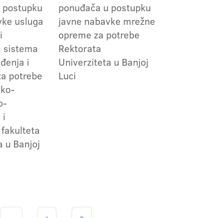
 postupku
ponuđača u postupku
vke usluga
javne nabavke mrežne
i
opreme za potrebe
a sistema
Rektorata
ađenja i
Univerziteta u Banjoj
 za potrebe
Luci
sko-
o-
 i
fakulteta
a u Banjoj
...
›
»