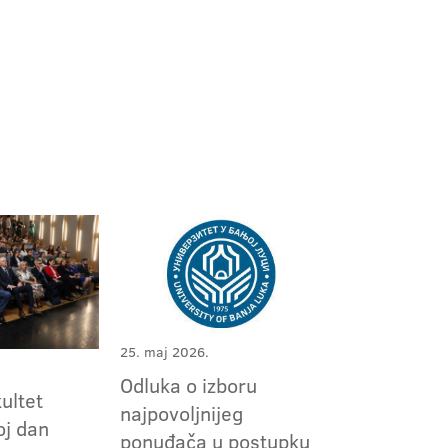
25. maj 2026.
Odluka o izboru
kultet
najpovoljnijeg
oj dan
ponuđača u postupku