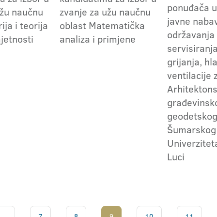
ponuđača u
užu naučnu
zvanje za užu naučnu
javne naba
ija i teorija
oblast Matematička
održavanja 
jetnosti
analiza i primjene
servisiranj
grijanja, hl
ventilacije
Arhitekton
građevinsk
geodetskog
Šumarskog 
Univerzitet
Luci
...
7
8
9
10
11