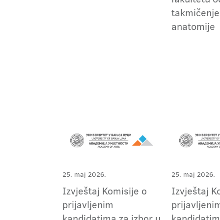
takmičenje
anatomije
25. maj 2026.
25. maj 2026.
Izvještaj Komisije o
Izvještaj K
prijavljenim
prijavljeni
kandidatima za izbor u
kandidatim