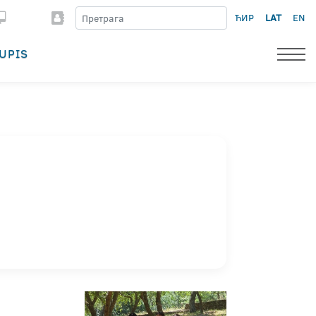
ЋИР
LAT
EN
UPIS