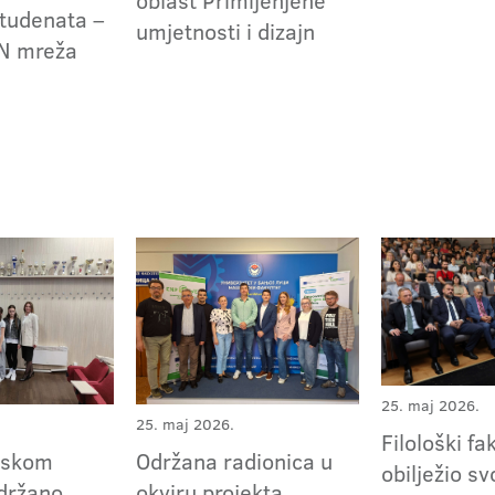
oblast Primijenjene
tudenata –
umjetnosti i dizajn
N mreža
25. maj 2026.
25. maj 2026.
Filološki fa
nskom
Održana radionica u
obilježio sv
održano
okviru projekta