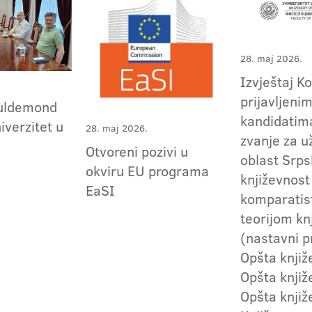
28. maj 2026.
Izvještaj K
prijavljeni
Guldemond
kandidatima
iverzitet u
28. maj 2026.
zvanje za 
Otvoreni pozivi u
oblast Srp
okviru EU programa
književnost 
EaSI
komparatis
teorijom kn
(nastavni p
Opšta knjiž
Opšta knjiž
Opšta knjiž