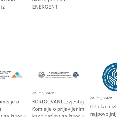
 iz
ENERGENT
25. maj 2026.
25. maj 2026.
omisije o
KORIGOVANI Izvještaj
Odluka o iz
m
Komisije o prijavljenim
najpovoljni
a za izbor u
kandidatima za izbor u