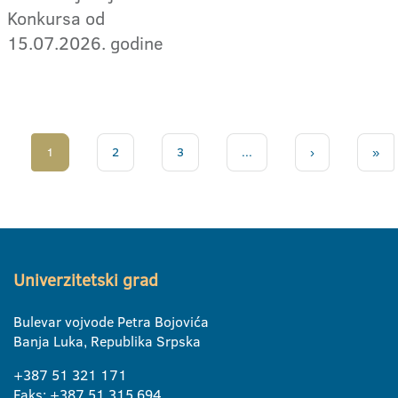
Konkursa od
15.07.2026. godine
1
2
3
...
›
»
Univerzitetski grad
Bulevar vojvode Petra Bojovića
Banja Luka, Republika Srpska
+387 51 321 171
Faks: +387 51 315 694