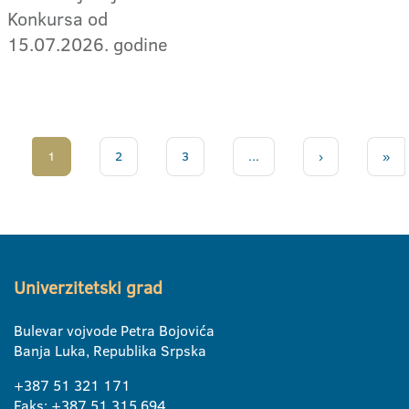
Konkursa od
15.07.2026. godine
1
2
3
...
›
»
Univerzitetski grad
Bulevar vojvode Petra Bojovića
Banja Luka, Republika Srpska
+387 51 321 171
Faks: +387 51 315 694