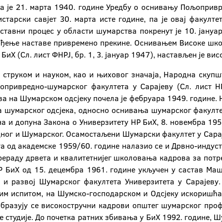
а је 21. марта 1940. године Уредбу о оснивању Пољоприв
истарски савјет 30. марта исте године, па је овај факул
ставни процес у области шумарства покренут је 10. јануар
звођење наставе привремено прекине. Оснивањем Високе шк
БиХ (Сл. лист ФНРЈ, бр. 1, 3. јануар 1947), настављен је в
струком и науком, као и њиховог значаја, Народна скупш
привредно-шумарског факултета у Сарајеву (Сл. лист НР
на Шумарском одсјеку почела је фебруара 1949. године. Н
а шумарског одсјека, односно оснивања шумарског факулте
на и допуна Закона о Универзитету НР БиХ, 8. новембра 19
ог и Шумарског. Осамостаљени Шумарски факултет у Сараје
а од академске 1959/60. године налазио се и Дрвно-индустр
рераду дрвета и квалитетнијег школовања кадрова за потре
Р БиХ од 15. децембра 1961. године укључен у састав Маш
 и развој Шумарског факултета Универзитета у Сарајеву.
ким испитом, на Шумско-господарском и Одсјеку искоришћа
образују се високостручни кадрови општег шумарског пр
е студије. До почетка ратних збивања у БиХ 1992. године, Ш