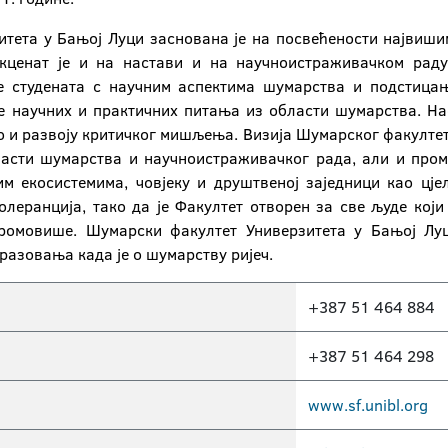
итета у Бањој Луци заснована је на посвећености највиш
кценат је и на настави и на научноистраживачком раду
е студената с научним аспектима шумарства и подстиц
е научних и практичних питања из области шумарства. На
о и развоју критичког мишљења. Визија Шумарског факултет
асти шумарства и научноистраживачког рада, али и пром
м екосистемима, човјеку и друштвеној заједници као цј
олеранција, тако да је Факултет отворен за све људе који
ромовише. Шумарски факултет Универзитета у Бањој Лу
разовања када је о шумарству ријеч.
+387 51 464 884
+387 51 464 298
www.sf.unibl.org