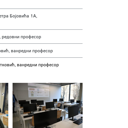
етра Бојовића 1А,
, редовни професор
овић, ванредни професор
етковић, ванредни професор