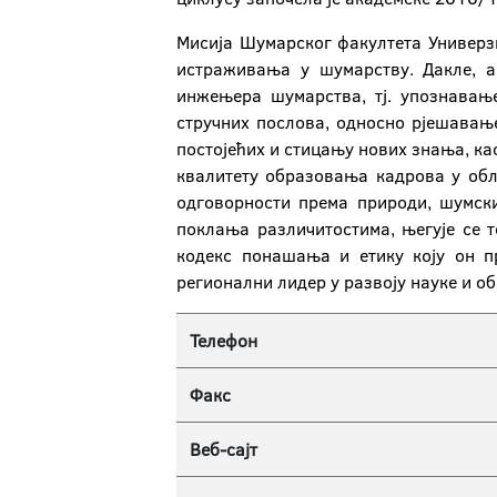
Мисија Шумарског факултета Универз
истраживања у шумарству. Дакле, а
инжењера шумарства, тј. упознавањ
стручних послова, односно рјешавањ
постојећих и стицању нових знања, ка
квалитету образовања кадрова у обл
одговорности према природи, шумски
поклања различитостима, његује се т
кодекс понашања и етику коју он п
регионални лидер у развоју науке и об
Телефон
Факс
Веб-сајт