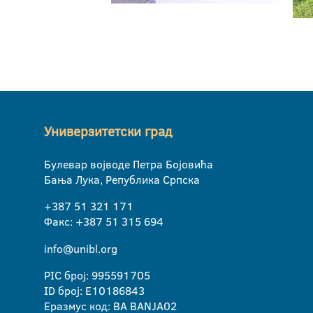
Универзитетски град
Булевар војводе Петра Бојовића
Бања Лука, Република Српска
+387 51 321 171
Факс: +387 51 315 694
info@unibl.org
PIC број: 995591705
ID број: E10186843
Еразмус код: BA BANJA02