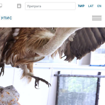
ЋИР
LAT
EN
УПИС