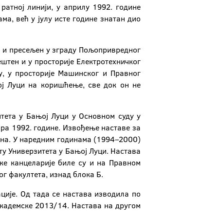
ратној линији, у априлу 1992. године
ма, већ у јулу исте године знатан дио
н и пресељен у зграду Пољопривредног
јештен и у просторије Електротехничког
у, у просторије Машинског и Правног
ој Луци на коришћење, све док он не
тета у Бањој Луци у Основном суду у
бра 1992. године. Извођење наставе за
дина. У наредним годинама (1994–2000)
ту Универзитета у Бањој Луци. Настава
ке канцеларије биле су и на Правном
г факултета, изнад блока Б.
ије. Од тада се настава изводила по
академске 2013/14. Настава на другом