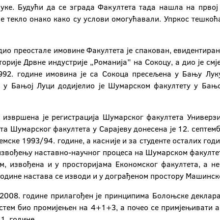
ке. Будући да се зграда Факултета тада нашла на првој 
је текло онако како су услови омогућавали. Упркос тешкоћа
 дио преостале имовине Факултета је спакован, евидентира
торије Дрвне индустрије „Романија” на Сокоцу, а дио је см
992. године имовина је са Сокоца пресељена у Бању Лук
ет у Бањој Луци додијелио је Шумарском факултету у Бањ
 извршена је регистрација Шумарског факултета Универзи
та Шумарског факултета у Сарајеву донесена је 12. септем
демске 1993/94. године, а касније и за студенте осталих го
 извођењу наставно-научног процеса на Шумарском факулте
м, извођена и у просторијама Економског факултета, а не
одине настава се изводи и у дограђеном простору Машинско
2008. године прилагођен је принципима Болоњске декларац
истем био промијењен на 4+1+3, а почео се примјењивати 
1. године.