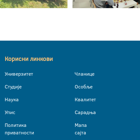
Корисни линкови
Универзитет
Чланице
Студије
Особље
Наука
Квалитет
Упис
Сарадња
Политика
Мапа
приватности
сајта