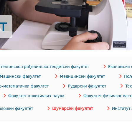
Т
тектонско-грађевинскo-геодетски факултет
Економски 
Машински факултет
Медицински факултет
Пољ
-математички факултет
Рударски факултет
Те
Факултет политичких наука
Факултет физичког вас
лошки факултет
Шумарски факултет
Институт 