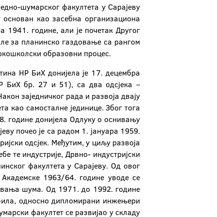
редно-шумарског факултета у Сарајеву
тет основан као засебна организациона
а 1941. године, али је почетак Другог
оле за планинско газдовање са рангом
исокошколски образовни процес.
тина НР БиХ донијела је 17. децембра
 БиХ бр. 27 и 51), са два одсјека –
акон заједничког рада и развоја двају
та као самосталне јединице. Због тога
58. године донијела Одлуку о оснивању
ву почео је са радом 1. јануара 1959.
ијски одсјек. Међутим, у циљу развоја
бе те индустрије, Дрвно- индустријски
инског факултета у Сарајеву. Од овог
 Академске 1963/64. године уводе се
вања шума. Од 1971. до 1992. године
офила, односно дипломирани инжењери
умарски факултет се развијао у складу