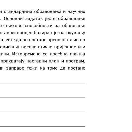
им стандардима образовања и научних
. Основни задатак јесте образовање
ање њихове способности за обављање
ставни процес базиран је на очувању
а јесте да он постане препознатљив по
овисању високе етичке вриједности и
елини. Истовремено се посебна пажња
 прихватају наставни план и програм,
ци заправо тежи ка томе да постане