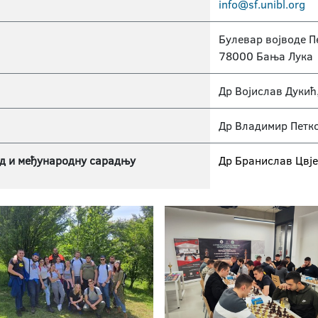
info@sf.unibl.org
Булевар војводе П
78000 Бања Лука
Др Војислав Дукић
Др Владимир Петк
д и међународну сарадњу
Др Бранислав Цвј