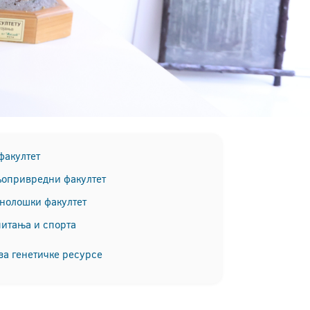
факултет
опривредни факултет
хнолошки факултет
питања и спорта
за генетичке ресурсе