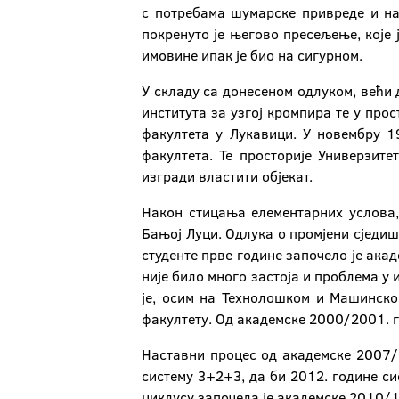
с потребама шумарске привреде и нау
покренуто је његово пресељење, које 
имовине ипак је био на сигурном.
У складу са донесеном одлуком, већи
института за узгој кромпира те у прос
факултета у Лукавици. У новембру 1
факултета. Те просторије Универзит
изгради властити објекат.
Након стицања елементарних услова,
Бањој Луци. Одлука о промјени сједиш
студенте прве године започело је ака
није било много застоја и проблема у
је, осим на Технолошком и Машинско
факултету. Од академске 2000/2001. г
Наставни процес од академске 2007/
систему 3+2+3, да би 2012. године с
циклусу започела је академске 2010/1