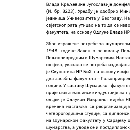
Влада Краљевине Југославије донијел
(И. бр. 8223). Уредбу је одобрио Мин
јединица Универзитета у Београду. На
свјетског рата утицао на то да се и
факултета, на основу Одлуке Владе НР 
Због изражене потребе за шумарском 
1948. године Закон о оснивању Пољо
Пољопривредним и Шумарским. Настава 
одсјека, указала се потреба издвајањ
је Скупштина НР БиХ, на основу измје
два засебна факултета – Пољопривредн
године. У саставу Шумарског факултет
прије свега машинске индустрије за п
одсјек је Одлуком Извршног вијећа Н
времена наставља се реорганизација
четворогодишње студије, са дипломс
на Шумарском факултету у Сарајеву 
шумарства, а уводе се и постдипломск