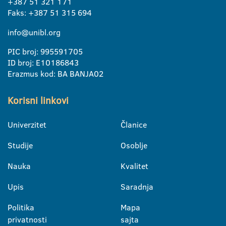
+387 51 321 171
Faks: +387 51 315 694
info@unibl.org
PIC broj: 995591705
ID broj: E10186843
Erazmus kod: BA BANJA02
Korisni linkovi
Univerzitet
Članice
Studije
Osoblje
Nauka
Kvalitet
Upis
Saradnja
Politika
Mapa
privatnosti
sajta