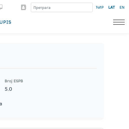
ЋИР
LAT
EN
UPIS
Broj ESPB
5.0
a