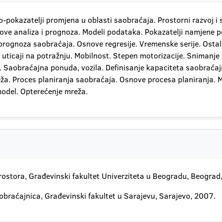
-pokazatelji promjena u oblasti saobraćaja. Prostorni razvoj i
ve analiza i prognoza. Modeli podataka. Pokazatelji namjene pov
 prognoza saobraćaja. Osnove regresije. Vremenske serije. Osta
uticaji na potražnju. Mobilnost. Stepen motorizacije. Snimanje
. Saobraćajna ponuda, vozila. Definisanje kapaciteta saobraća
eža. Proces planiranja saobraćaja. Osnove procesa planiranja.
model. Opterećenje mreža.
prostora, Građevinski fakultet Univerziteta u Beogradu, Beograd
aobraćajnica, Građevinski fakultet u Sarajevu, Sarajevo, 2007.