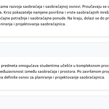
ikama razvoja saobraćaja i saobraćajnoj osnovi. Proučavaju se
a. Kroz pokazatelje namjene površina i vrste saobraćajnih mre
ćajne potražnje i saobraćajne ponude. Na kraju, dolazi se do p
iranja i projektovanja saobraćajnica.
g predmeta omogućava studentima učešće u kompleksnom proce
i međuzavisnost između saobraćaja i prostora. Po završenom pr
a definiše osnov za planiranje i projektovanje saobraćajnica.