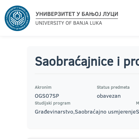
Saobraćajnice i pr
Akronim
Status predmeta
OGS07SP
obavezan
Studijski program
M
Građevinarstvo,Saobraćajno usmjerenje
S