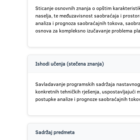
Sticanje osnovnih znanja o opštim karakterist
naselja, te međuzavisnost saobraćaja i prostor
analiza i prognoza saobraćajnih tokova, saobra
osnova za kompleksno izučavanje problema plan
Ishodi učenja (stečena znanja)
Savladavanje programskih sadržaja nastavno
konkretnih tehničkih rješenja, uspostavljajuć
postupke analize i prognoze saobraćajnih tokov
Sadržaj predmeta