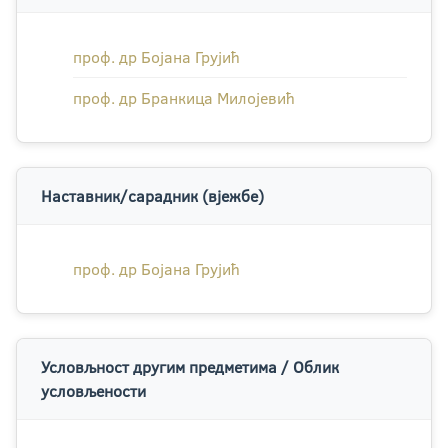
проф. др Бојана Грујић
проф. др Бранкица Милојевић
Наставник/сарадник (вјежбе)
проф. др Бојана Грујић
Условљност другим предметима / Облик
условљености