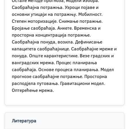
Остале методе прогноза, модели избора.
Саобраћајна потражња. Узроци појаве и
основни утицаји на потражњу. Мобилност.
Степен моторизације. Снимање потражње.
Бројање саобраћаја. Анкете. Временска и
просторна концентрација потражње.
Саобраћајна понуда, возила. Дефинисање
капацитета саобраћајнице. Саобраћајне мреже и
понуда. Опште карактеристике. Везе градских и
ванградских мрежа. Процес планирања
саобраћаја. Основе процеса планирања. Модел
прогнозе саобраћајне потражње. Просторна
расподјела путовања. Гравитациони модел.
Оптерећење мрежа.
Литература