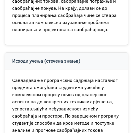
саобраћајних токова, саобраћајне потражње и
саобраћајне понуде. На крају, долази се до
процеса планирања саобраћаја чиме се ствара
основа за комплексно изучавање проблема
планирања и пројектовања саобраћајница.
Исходи учења (стечена знања)
Савладавање програмских садржаја наставног
предмета омогућава студентима учешће у
комплексном процесу почев од планерског
аспекта па до конкретних техничких рјешења,
успостављајући међузависност између
саобраћаја и простора. По завршеном програму
студент је способан да кроз методе и поступке
анализе и прогнозе саобраћајних токова