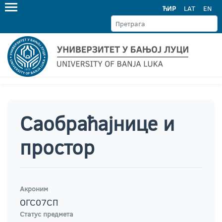
ЋИР
LAT
EN
Саобраћајнице и
простор
Акроним
ОГС07СП
Статус предмета