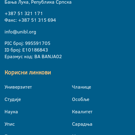
Бања Лука, Република Српска
+387 51 321 171
Факс: +387 51 315 694
info@unibl.org
PIC број: 995591705
ID број: E10186843
Еразмус код: BA BANJA02
Корисни линкови
Универзитет
Чланице
Студије
Особље
Наука
Квалитет
Упис
Сарадња