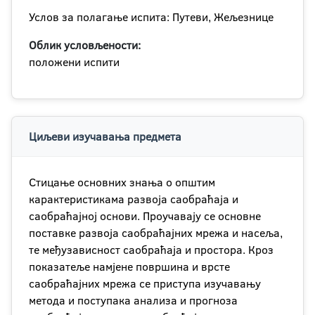
Услов за полагање испита: Путеви, Жељезнице
Облик условљености:
положени испити
Циљеви изучавања предмета
Стицање основних знања о општим
карактеристикама развоја саобраћаја и
саобраћајној основи. Проучавају се основне
поставке развоја саобраћајних мрежа и насеља,
те међузависност саобраћаја и простора. Кроз
показатеље намјене површина и врсте
саобраћајних мрежа се приступа изучавању
метода и поступака анализа и прогноза