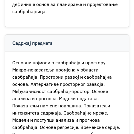
дефинише основ за планирање и пројектовање
саобраћајница.
Садржај предмета
Основни појмови о саобраћају и простору.
Макро-показатељи промјена у области
саобраћаја. Просторни развој и саобраћајна
основа. Алтернативе просторног развоја.
Међузависност саобраћај-простор. Основе
анализа и прогноза. Модели података.
Показатељи намјене површина. Показатељи
интензитета садржаја. Саобраћајне мреже.
Модели и поступци анализа и прогноза
саобраћаја. Основе регресије. Временске серије.