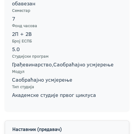
обавезан
Семестар
7
Фонд часова
2П + 2В
Број ЕСПБ
5.0
Студијски програм
Грађевинарство,Саобраћајно усмјерење
Модул
Саобраћајно усмјерење
Тип студија
Академске студије првог циклуса
Наставник (предавач)