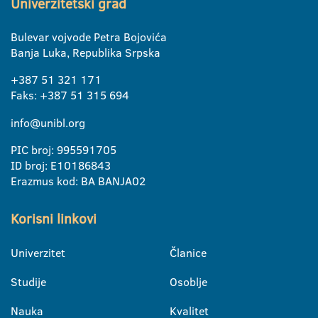
Univerzitetski grad
Bulevar vojvode Petra Bojovića
Banja Luka, Republika Srpska
+387 51 321 171
Faks: +387 51 315 694
info@unibl.org
PIC broj: 995591705
ID broj: E10186843
Erazmus kod: BA BANJA02
Korisni linkovi
Univerzitet
Članice
Studije
Osoblje
Nauka
Kvalitet