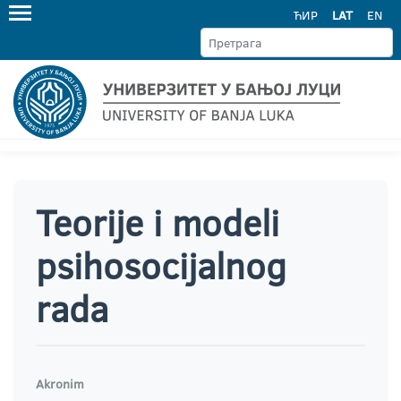
ЋИР
LAT
EN
Teorije i modeli
psihosocijalnog
rada
Akronim