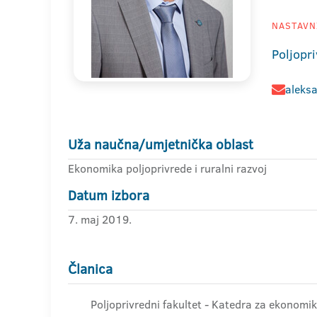
NASTAVNI
Poljopri
aleksa
Uža naučna/umjetnička oblast
Ekonomika poljoprivrede i ruralni razvoj
Datum izbora
7. maj 2019.
Članica
Poljoprivredni fakultet - Katedra za ekonomik