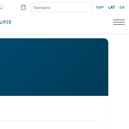
ЋИР
LAT
EN
UPIS