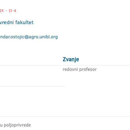
K - II-4
vredni fakultet
ndar.ostojic@agro.unibl.org
Zvanje
redovni profesor
u poljoprivrede