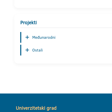
Projekti
Međunarodni
Ostali
Univerzitetski grad