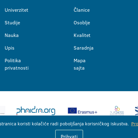
Univerzitet
Članice
Studije
Osoblje
Nauka
Kvalitet
Upis
Saradnja
Politika
Mapa
privatnosti
sajta
stranica koristi kolačiće radi poboljšanja korisničkog iskustva.
Pro
Univerzitet u Banjoj Luci © 2026
Prihvati