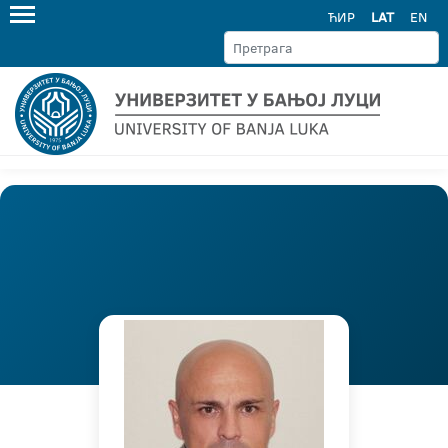
ЋИР
LAT
EN