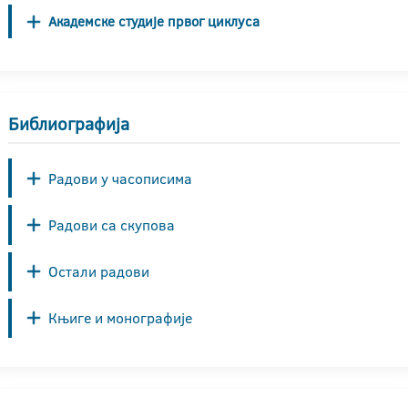
Академске студије првог циклуса
Библиографија
Радови у часописима
Радови са скупова
Остали радови
Књиге и монографије