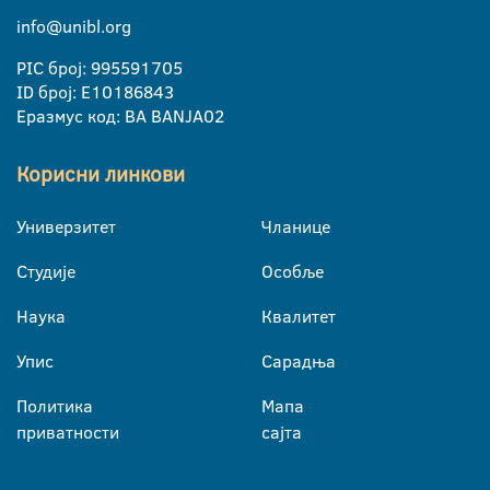
info@unibl.org
PIC број: 995591705
ID број: E10186843
Еразмус код: BA BANJA02
Корисни линкови
Универзитет
Чланице
Студије
Особље
Наука
Квалитет
Упис
Сарадња
Политика
Мапа
приватности
сајта