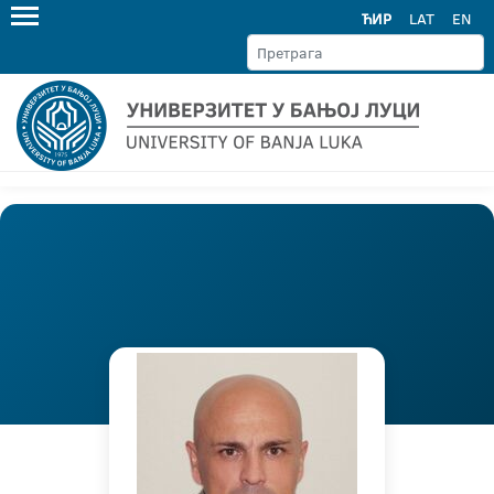
ЋИР
LAT
EN