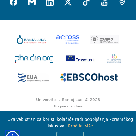
Univerzitet u Banjoj Luci © 2026
Sva prava zadržana
Ova veb stranica koristi kolačiće radi poboljšanja korisničkog
iskustva.
Pročitaj više