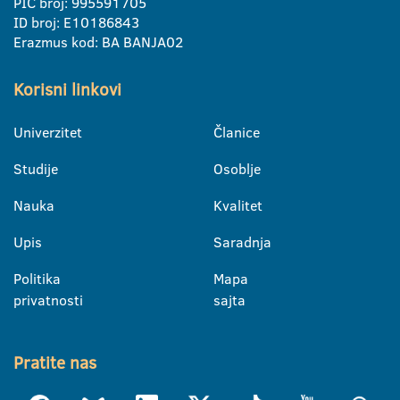
PIC broj: 995591705
ID broj: E10186843
Erazmus kod: BA BANJA02
Korisni linkovi
Univerzitet
Članice
Studije
Osoblje
Nauka
Kvalitet
Upis
Saradnja
Politika
Mapa
privatnosti
sajta
Pratite nas