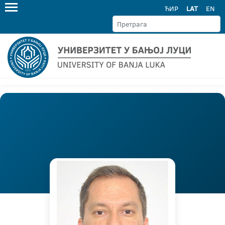
ЋИР
LAT
EN