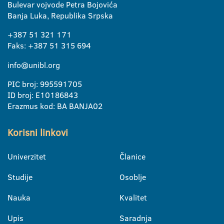
Bulevar vojvode Petra Bojovića
Banja Luka, Republika Srpska
+387 51 321 171
Faks: +387 51 315 694
info@unibl.org
PIC broj: 995591705
ID broj: E10186843
Erazmus kod: BA BANJA02
Korisni linkovi
Univerzitet
Članice
Studije
Osoblje
Nauka
Kvalitet
Upis
Saradnja