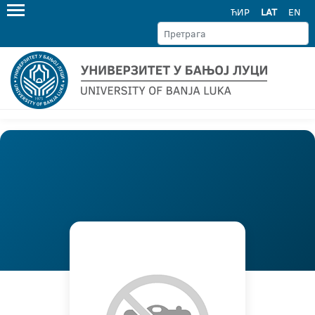
ЋИР
LAT
EN