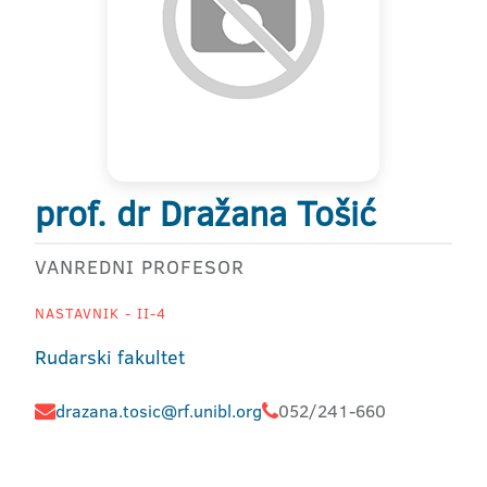
prof. dr Dražana Tošić
VANREDNI PROFESOR
NASTAVNIK - II-4
Rudarski fakultet
drazana.tosic@rf.unibl.org
052/241-660