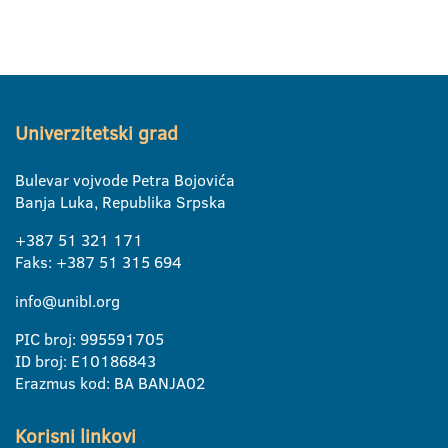
Univerzitetski grad
Bulevar vojvode Petra Bojovića
Banja Luka, Republika Srpska
+387 51 321 171
Faks: +387 51 315 694
info@unibl.org
PIC broj: 995591705
ID broj: E10186843
Erazmus kod: BA BANJA02
Korisni linkovi