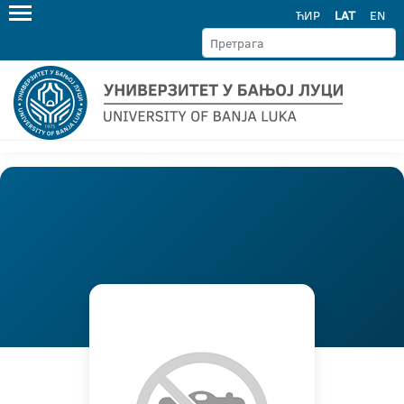
ЋИР
LAT
EN