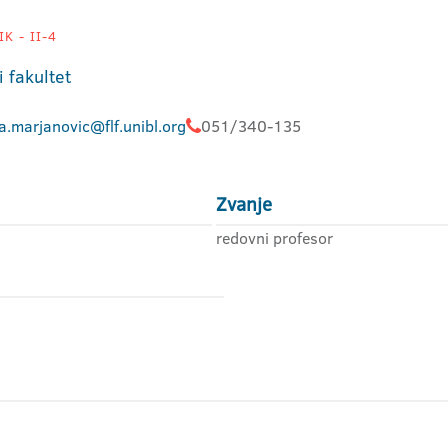
K - II-4
i fakultet
a.marjanovic@flf.unibl.org
051/340-135
Zvanje
redovni profesor