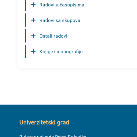
Radovi u časopisima
Radovi sa skupova
Ostali radovi
Knjige i monografije
Univerzitetski grad
Bulevar vojvode Petra Bojovića