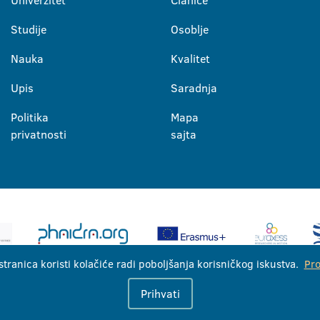
Studije
Osoblje
Nauka
Kvalitet
Upis
Saradnja
Politika
Mapa
privatnosti
sajta
stranica koristi kolačiće radi poboljšanja korisničkog iskustva.
Pro
Univerzitet u Banjoj Luci © 2026
Prihvati
Sva prava zadržana