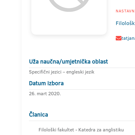
NASTAVNI
Filološk
tatjan
Uža naučna/umjetnička oblast
Specifični jezici – engleski jezik
Datum izbora
26. mart 2020.
Članica
Filološki fakultet - Katedra za anglistiku