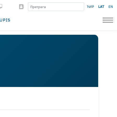
ЋИР
LAT
EN
UPIS