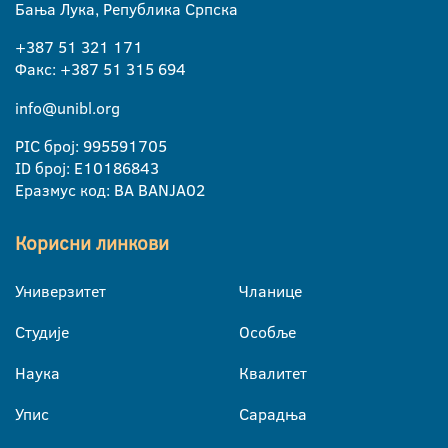
Бања Лука, Република Српска
+387 51 321 171
Факс: +387 51 315 694
info@unibl.org
PIC број: 995591705
ID број: E10186843
Еразмус код: BA BANJA02
Корисни линкови
Универзитет
Чланице
Студије
Особље
Наука
Квалитет
Упис
Сарадња