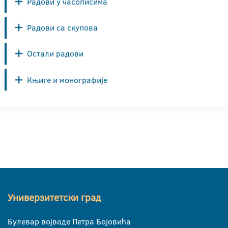
Радови у часописима
Радови са скупова
Остали радови
Књиге и монографије
Универзитетски град
Булевар војводе Петра Бојовића