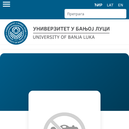
ЋИР
LAT
EN