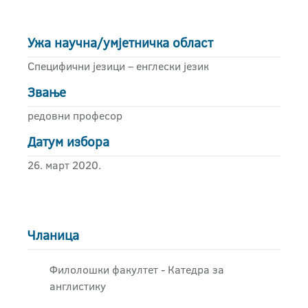
Ужа научна/умјетничка област
Специфични језици – енглески језик
Звање
редовни професор
Датум избора
26. март 2020.
Чланица
Филолошки факултет - Катедра за
англистику