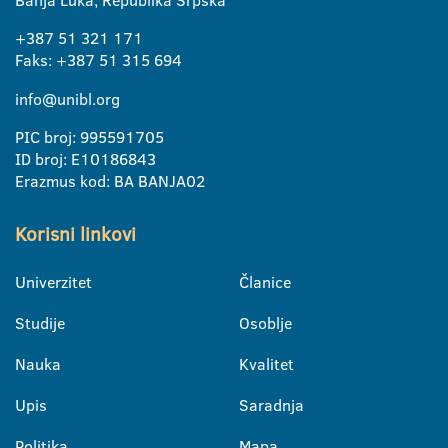
Banja Luka, Republika Srpska
+387 51 321 171
Faks: +387 51 315 694
info@unibl.org
PIC broj: 995591705
ID broj: E10186843
Erazmus kod: BA BANJA02
Korisni linkovi
Univerzitet
Članice
Studije
Osoblje
Nauka
Kvalitet
Upis
Saradnja
Politika
Mapa