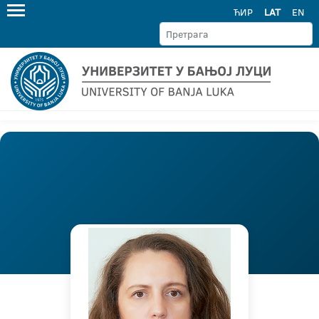
ЋИР
LAT
EN