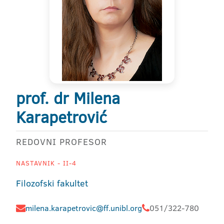
prof. dr Milena
Karapetrović
REDOVNI PROFESOR
NASTAVNIK - II-4
Filozofski fakultet
milena.karapetrovic@ff.unibl.org
051/322-780