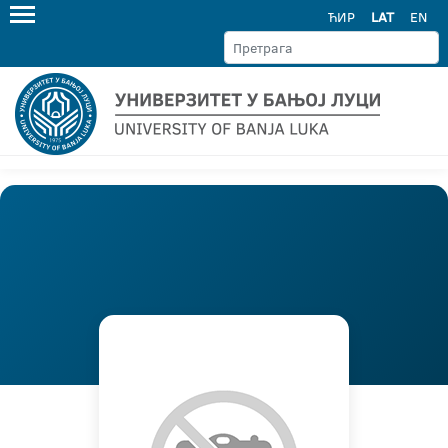
ЋИР
LAT
EN