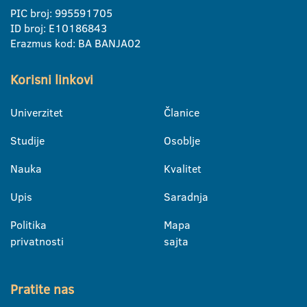
PIC broj: 995591705
ID broj: E10186843
Erazmus kod: BA BANJA02
Korisni linkovi
Univerzitet
Članice
Studije
Osoblje
Nauka
Kvalitet
Upis
Saradnja
Politika
Mapa
privatnosti
sajta
Pratite nas