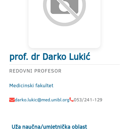
prof. dr Darko Lukić
REDOVNI PROFESOR
Medicinski fakultet
darko.lukic@med.unibl.org
053/241-129
Uža naučna/umjetnička oblast