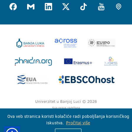
Univerzitet u Banjoj Luci © 2026
Sva prava zadržana
Ova veb stranica koristi kolačiće radi poboljšanja korisničkog
iskustva.
Pročitaj više