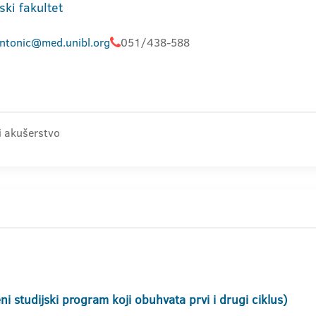
ski fakultet
antonic@med.unibl.org
051/438-588
 i akušerstvo
i studijski program koji obuhvata prvi i drugi ciklus)