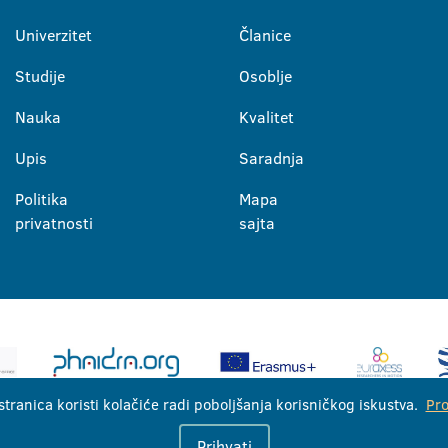
Univerzitet
Članice
Studije
Osoblje
Nauka
Kvalitet
Upis
Saradnja
Politika
Mapa
privatnosti
sajta
stranica koristi kolačiće radi poboljšanja korisničkog iskustva.
Pro
Univerzitet u Banjoj Luci © 2026
Prihvati