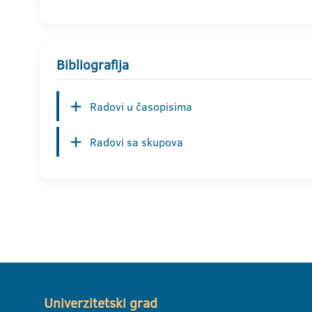
Bibliografija
Radovi u časopisima
Radovi sa skupova
Univerzitetski grad