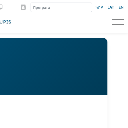
ЋИР
LAT
EN
UPIS