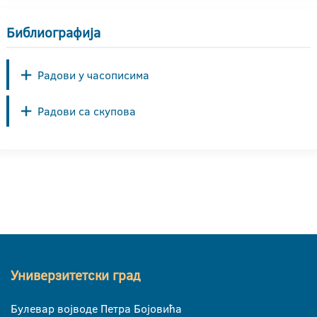
Библиографија
Радови у часописима
Радови са скупова
Универзитетски град
Булевар војводе Петра Бојовића