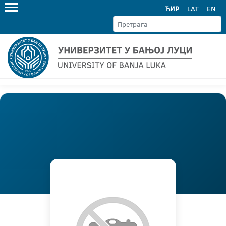
ЋИР
LAT
EN