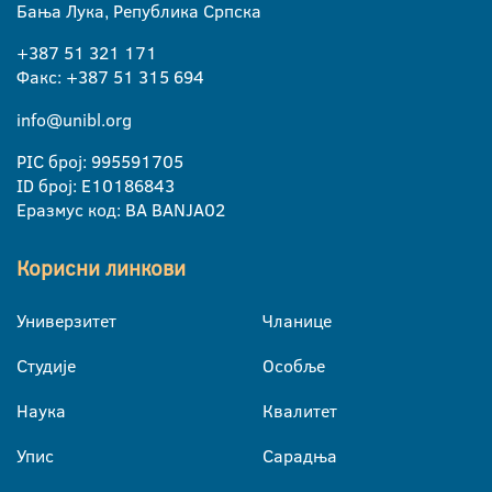
Бања Лука, Република Српска
+387 51 321 171
Факс: +387 51 315 694
info@unibl.org
PIC број: 995591705
ID број: E10186843
Еразмус код: BA BANJA02
Корисни линкови
Универзитет
Чланице
Студије
Особље
Наука
Квалитет
Упис
Сарадња