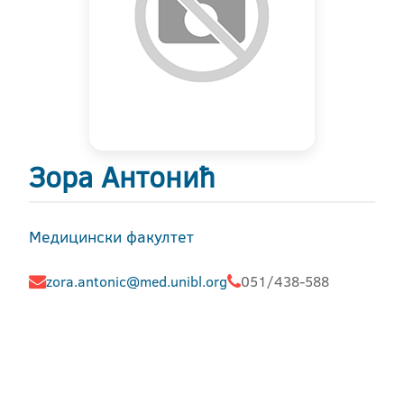
Зора Антонић
Медицински факултет
zora.antonic@med.unibl.org
051/438-588