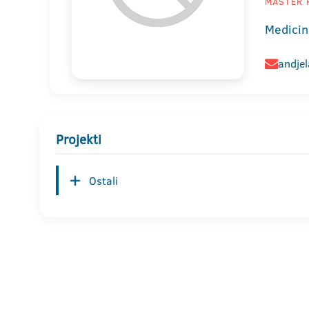
MASTER F
Medicin
andje
Projekti
Ostali