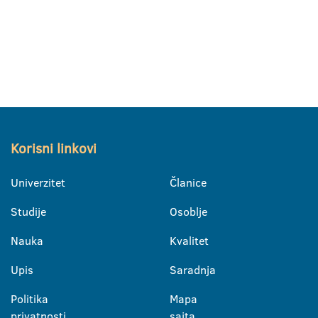
Korisni linkovi
Univerzitet
Članice
Studije
Osoblje
Nauka
Kvalitet
Upis
Saradnja
Politika
Mapa
privatnosti
sajta