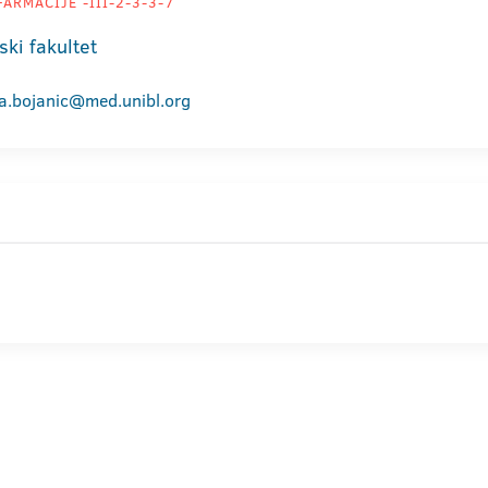
ARMACIJE -III-2-3-3-7
ski fakultet
la.bojanic@med.unibl.org