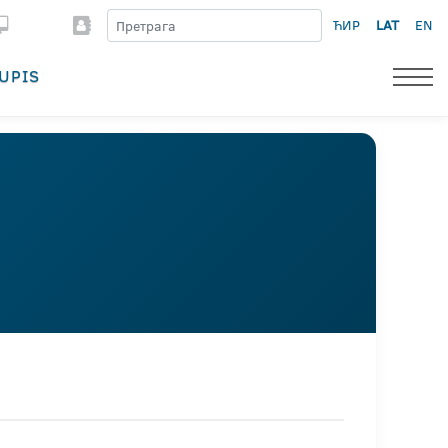
ЋИР
LAT
EN
UPIS