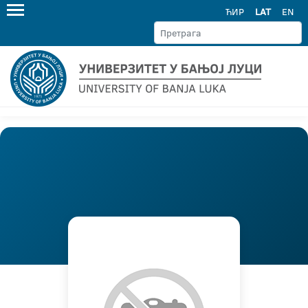
ЋИР
LAT
EN