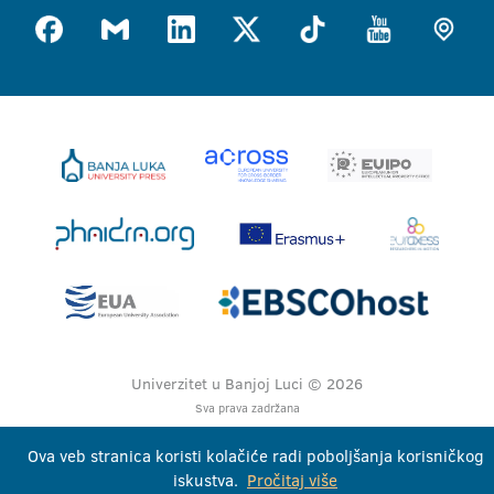
Univerzitet u Banjoj Luci © 2026
Sva prava zadržana
Ova veb stranica koristi kolačiće radi poboljšanja korisničkog
iskustva.
Pročitaj više