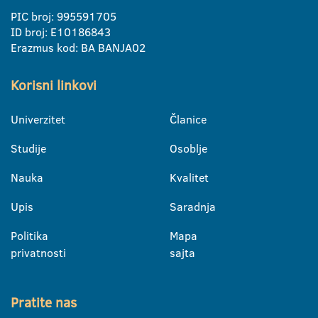
PIC broj: 995591705
ID broj: E10186843
Erazmus kod: BA BANJA02
Korisni linkovi
Univerzitet
Članice
Studije
Osoblje
Nauka
Kvalitet
Upis
Saradnja
Politika
Mapa
privatnosti
sajta
Pratite nas