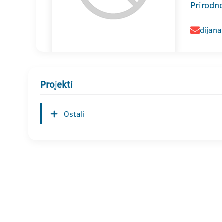
Prirodn
dijana
Projekti
Ostali