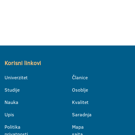
Korisni linkovi
Univerzitet
Članice
Studije
Osoblje
Nauka
Kvalitet
Upis
Saradnja
Politika
Mapa
privatnosti
sajta