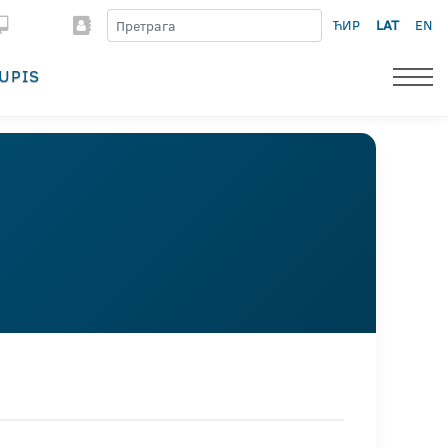
ЋИР
LAT
EN
UPIS