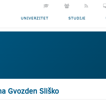
UNIVERZITET
STUDIJE
na Gvozden Sliško