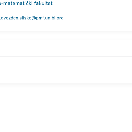
o-matematički fakultet
.gvozden.slisko@pmf.unibl.org