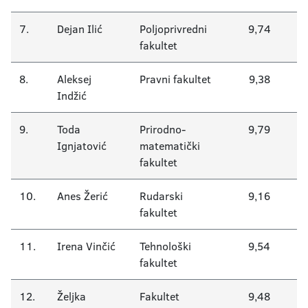
7.
Dejan Ilić
Poljoprivredni
9,74
fakultet
8.
Aleksej
Pravni fakultet
9,38
Indžić
9.
Toda
Prirodno-
9,79
Ignjatović
matematički
fakultet
10.
Anes Žerić
Rudarski
9,16
fakultet
11.
Irena Vinčić
Tehnološki
9,54
fakultet
12.
Željka
Fakultet
9,48