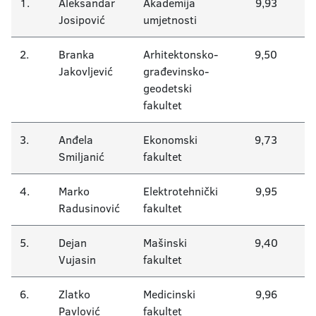
Akademska 2014/2015.
1.
Aleksandar
Akademija
9,93
Josipović
umjetnosti
Nagrađeni studenti 1977-2014.
2.
Branka
Arhitektonsko-
9,50
Akademska 2024/2025.
Jakovljević
građevinsko-
geodetski
fakultet
3.
Anđela
Ekonomski
9,73
Smiljanić
fakultet
4.
Marko
Elektrotehnički
9,95
Radusinović
fakultet
5.
Dejan
Mašinski
9,40
Vujasin
fakultet
6.
Zlatko
Medicinski
9,96
Pavlović
fakultet