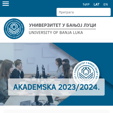
ЋИР
LAT
EN
AKADEMSKA 2023/2024.