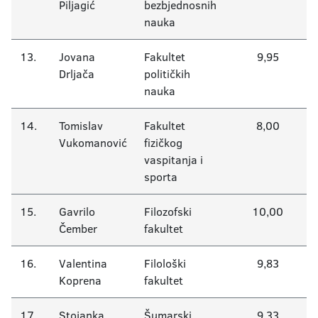
Piljagić
bezbjednosnih
nauka
13.
Jovana
Fakultet
9,95
Drljača
političkih
nauka
14.
Tomislav
Fakultet
8,00
Vukomanović
fizičkog
vaspitanja i
sporta
15.
Gavrilo
Filozofski
10,00
Čember
fakultet
16.
Valentina
Filološki
9,83
Koprena
fakultet
17.
Stojanka
Šumarski
9,33