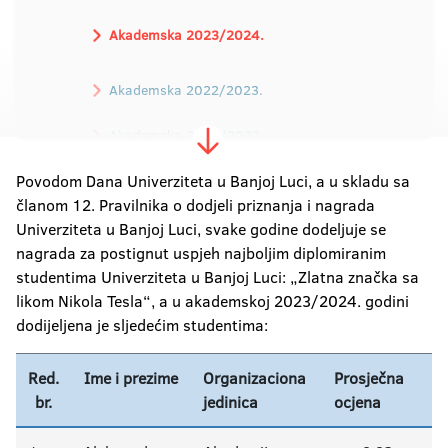
Akademska 2023/2024.
Akademska 2022/2023.
Akademska 2021/2022.
Povodom Dana Univerziteta u Banjoj Luci, a u skladu sa
Akademska 2020/2021.
članom 12. Pravilnika o dodjeli priznanja i nagrada
Akademska 2019/2020.
Univerziteta u Banjoj Luci, svake godine dodeljuje se
nagrada za postignut uspjeh najboljim diplomiranim
Akademska 2018/2019.
studentima Univerziteta u Banjoj Luci: „Zlatna značka sa
likom Nikola Tesla“, a u akademskoj 2023/2024. godini
Akademska 2017/2018.
dodijeljena je sljedećim studentima:
Akademska 2016/2017
Red.
Ime i prezime
Organizaciona
Prosječna
br.
jedinica
ocjena
Akademska 2015/2016.