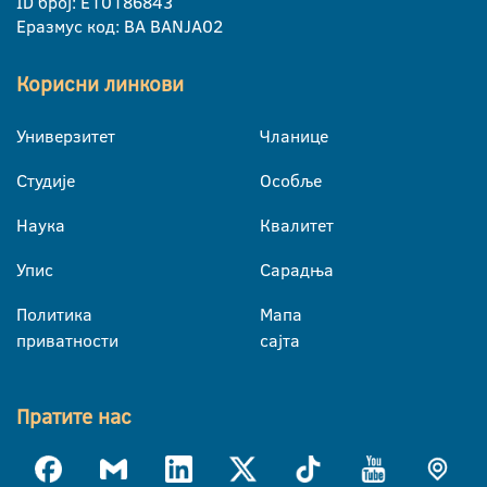
ID број: E10186843
Еразмус код: BA BANJA02
Корисни линкови
Универзитет
Чланице
Студије
Особље
Наука
Квалитет
Упис
Сарадња
Политика
Мапа
приватности
сајта
Пратите нас