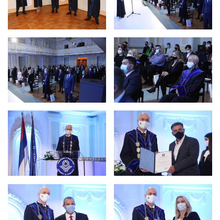
41 година рада Универзитета
40 година рада Универзитета
39 година рада Универзитета