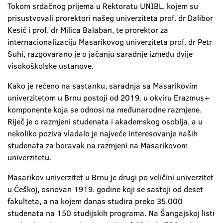
Tokom srdačnog prijema u Rektoratu UNIBL, kojem su
prisustvovali prorektori našeg univerziteta prof. dr Dalibor
Kesić i prof. dr Milica Balaban, te prorektor za
internacionalizaciju Masarikovog univerziteta prof. dr Petr
Suhi, razgovarano je o jačanju saradnje između dvije
visokoškolske ustanove.
Kako je rečeno na sastanku, saradnja sa Masarikovim
univerzitetom u Brnu postoji od 2019. u okviru Erazmus+
komponente koja se odnosi na međunarodne razmjene.
Riječ je o razmjeni studenata i akademskog osoblja, a u
nekoliko poziva vladalo je najveće interesovanje naših
studenata za boravak na razmjeni na Masarikovom
univerzitetu.
Masarikov univerzitet u Brnu je drugi po veličini univerzitet
u Češkoj, osnovan 1919. godine koji se sastoji od deset
fakulteta, a na kojem danas studira preko 35.000
studenata na 150 studijskih programa. Na Šangajskoj listi