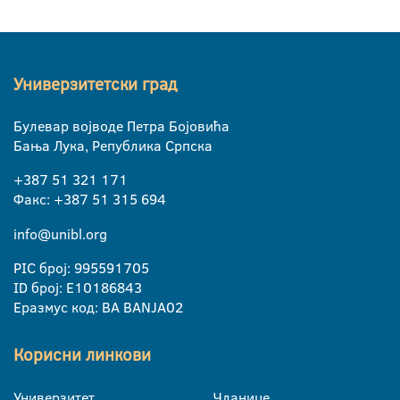
Универзитетски град
Булевар војводе Петра Бојовића
Бања Лука, Република Српска
+387 51 321 171
Факс: +387 51 315 694
info@unibl.org
PIC број: 995591705
ID број: E10186843
Еразмус код: BA BANJA02
Корисни линкови
Универзитет
Чланице