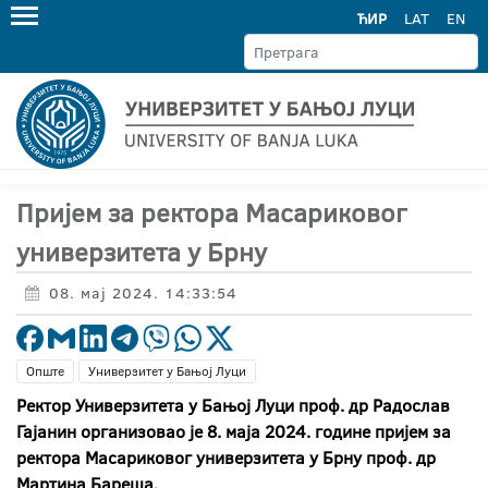
ЋИР
LAT
EN
Пријем за ректора Масариковог
универзитета у Брну
08. мај 2024. 14:33:54
Опште
Универзитет у Бањој Луци
Ректор Универзитета у Бањој Луци проф. др Радослав
Гајанин организовао је 8. маја 2024. године пријем за
ректора Масариковог универзитета у Брну проф. др
Мартина Бареша.