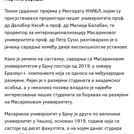
Током срдачног пријема у Ректорату УНИБЛ, којем су
присуствовали проректори нашег универзитета проф.
др Далибор Кесић и проф. др Милица Балабан, те
проректор за интернационализацију Масариковог
универзитета проф. др Петр Сухи, разговарано је о
јачању сарадње између двије високошколске установе.
Како је речено на састанку, сарадња са Масариковим
универзитетом у Брну постоји од 2019. у оквиру
Еразмус+ компоненте која се односи на међународне
размјене. Ријеч је о размјени студената и академског
особља, а у неколико позива владало је највеће
интересовање наших студената за боравак на размјени
на Масариковом универзитету.
Масариков универзитет у Брну је други по величини
универзитет у Чешкој, основан 1919. године који се
састоји од десет факултета, а на којем данас студира