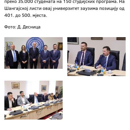
преко 35.000 студената на 150 студијских програма. На
Шангајској листи овај универзитет заузима позицију од
401. до 500. мјеста.
Фото: Д. Десница