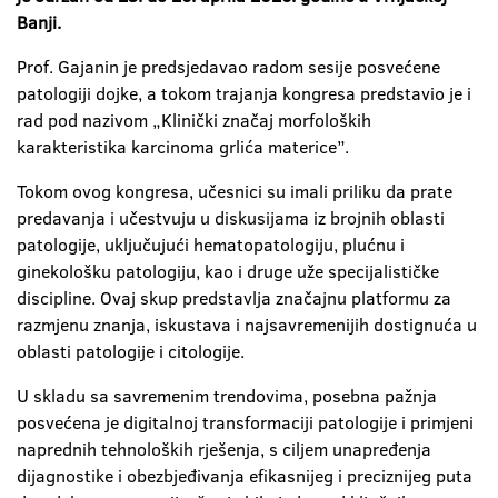
Banji.
Prof. Gajanin je predsjedavao radom sesije posvećene
patologiji dojke, a tokom trajanja kongresa predstavio je i
rad pod nazivom „Klinički značaj morfoloških
karakteristika karcinoma grlića materice”.
Tokom ovog kongresa, učesnici su imali priliku da prate
predavanja i učestvuju u diskusijama iz brojnih oblasti
patologije, uključujući hematopatologiju, plućnu i
ginekološku patologiju, kao i druge uže specijalističke
discipline. Ovaj skup predstavlja značajnu platformu za
razmjenu znanja, iskustava i najsavremenijih dostignuća u
oblasti patologije i citologije.
U skladu sa savremenim trendovima, posebna pažnja
posvećena je digitalnoj transformaciji patologije i primjeni
naprednih tehnoloških rješenja, s ciljem unapređenja
dijagnostike i obezbjeđivanja efikasnijeg i preciznijeg puta