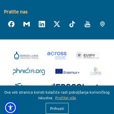
Pratite nas
Ova veb stranica koristi kolačiće radi poboljšanja korisničkog
iskustva.
Pročitaj više
Univerzitet u Banjoj Luci © 2026
Prihvati
Sva prava zadržana