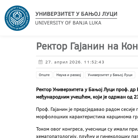
Ректор Гајанин на Ко
27. април 2026. 11:52:43
Опште
Наука и развој
Универзитет у Бањој Луци
Ректор Универзитета у Бањој Луци проф. др
међународним учешћем, који је одржан од 23
Проф. Гајанин је предсједавао радом сесије
морфолошких карактеристика карцинома гр
Током овог конгреса, учесници су имали при
хематопатологију, плућну и гинеколошку пат