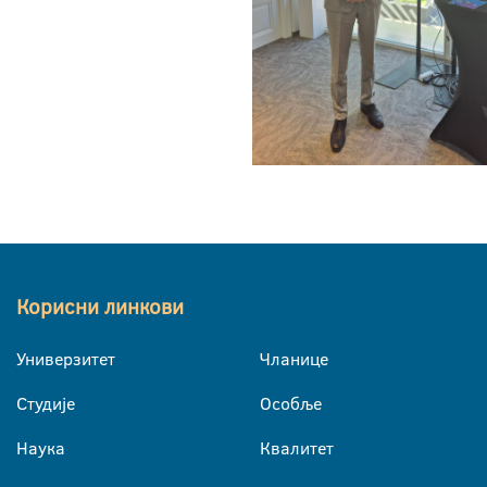
Корисни линкови
Универзитет
Чланице
Студије
Особље
Наука
Квалитет