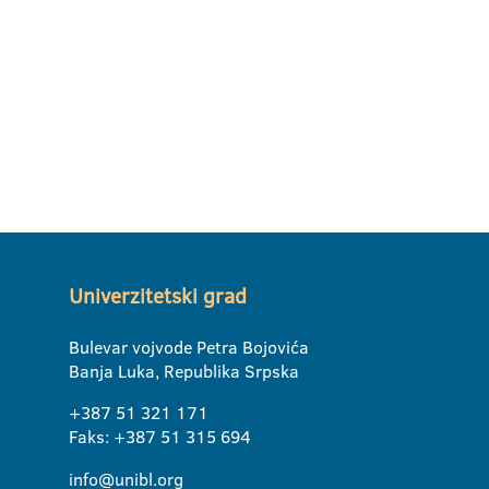
Univerzitetski grad
Bulevar vojvode Petra Bojovića
Banja Luka, Republika Srpska
+387 51 321 171
Faks: +387 51 315 694
info@unibl.org