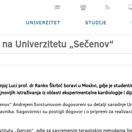
UNIVERZITET
STUDIJE
 na Univerzitetu „Sečenov“
joj Luci prof. dr Ranko Škrbić boravi u Moskvi, gdje je studen
vijih istraživanja iz oblasti eksperimentalne kardiologije i dij
nov“ Andrejem Svistunovom dogovoreni su detalji saradnje Unive
vnika. Sagovornici su postigli dogovor i o pripremi za realizaci
stitutu „Gercen“, gdje se savremenim terapijskim metodama lije