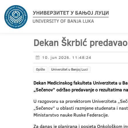
Dekan Škrbić predavao
10. jun 2026. 11:48:24
Opšte
Univerzitet u Banjoj Luci
Dekan Medicinskog fakulteta Univerziteta u Ban
„Sečenov“ održao predavanje o rezultatima najno
U razgovoru sa prorektorom Univerziteta „Seče
„Sečenov“ u oblasti razmjene studenata i nasta
Ministarstvo nauke Ruske Federacije.
Za danas je planirana i posjeta Onkološkom in