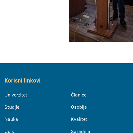
Korisni linkovi
Univerzitet
Članice
Studije
Osoblje
Nauka
Kvalitet
Upis
Saradnja