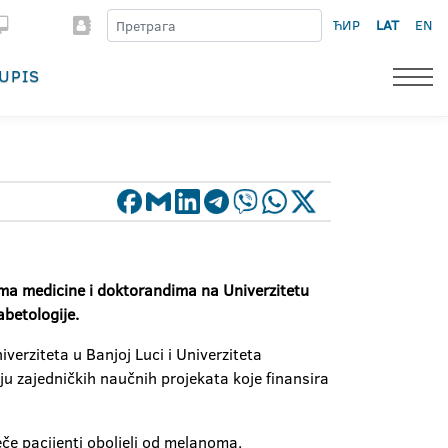
ЋИР
LAT
EN
UPIS
tima medicine i doktorandima na Univerzitetu
abetologije.
rziteta u Banjoj Luci i Univerziteta
ju zajedničkih naučnih projekata koje finansira
če pacijenti oboljeli od melanoma.