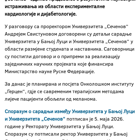
истраживања из области експерименталне
кардиологије и дијабетологије.
У разговору са проректором Универзитета „Сеченов“
Андрејем Свистуновом договорени су детаљи сарадње
Универзитета у Бањој Луци и Универзитета „Сеченов“ у
области размјене студената и наставника. Саговорници
су постигли договор и о припреми за реализацију
заједничких научних пројеката које финансира
Министарство науке Руске Федерације.
За данас је планирана и посјета Онколошком институту
„Герцен“, гдје се савременим терапијским методама
лијече пацијенти обољели од меланома.
Споразум о сарадњи између Универзитета у Бањој Луци
и Универзитетa „Сеченов“
потписан је 5. маја 2026.
године у Ректорату Универзитета у Бањој Луци.
Споразум су потписали ректор Универзитета у Бањој