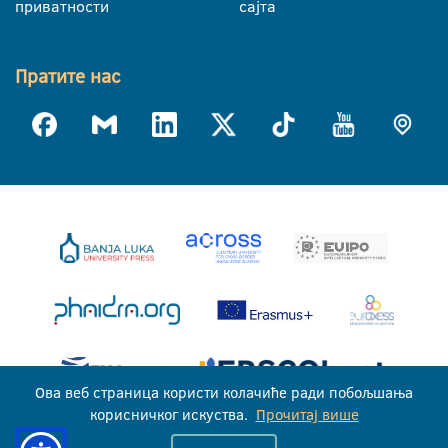
приватности
сајта
Пратите нас
Ова веб страница користи колачиће ради побољшања
корисничког искуства.
Прочитај више
Универзитет у Бањој Луци © 2026