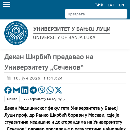
ЋИР
LAT
EN
Декан Шкрбић предавао на
Универзитету „Сеченов“
10. јун 2026. 11:48:24
Опште
Универзитет у Бањој Луци
Декан Медицинског факултета Универзитета у Бањој
Луци проф. др Ранко Шкрбић борави у Москви, гдје је
студентима медицине и докторандима на Универзитету
„Сеченов“ одржао предавање о резултатима најновијих