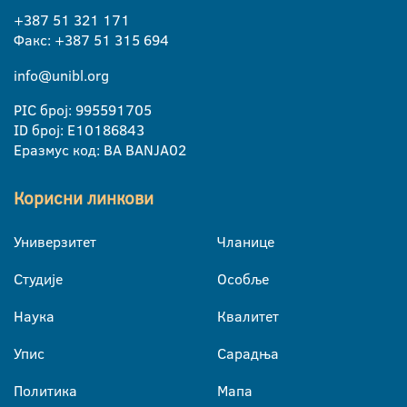
+387 51 321 171
Факс: +387 51 315 694
info@unibl.org
PIC број: 995591705
ID број: E10186843
Еразмус код: BA BANJA02
Корисни линкови
Универзитет
Чланице
Студије
Особље
Наука
Квалитет
Упис
Сарадња
Политика
Мапа