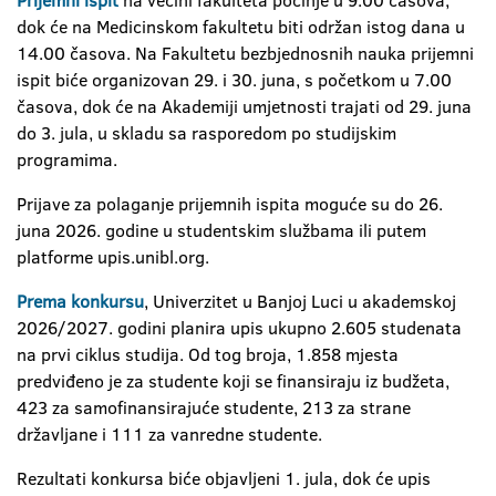
Prijemni ispit
na većini fakulteta počinje u 9.00 časova,
dok će na Medicinskom fakultetu biti održan istog dana u
14.00 časova. Na Fakultetu bezbjednosnih nauka prijemni
ispit biće organizovan 29. i 30. juna, s početkom u 7.00
časova, dok će na Akademiji umjetnosti trajati od 29. juna
do 3. jula, u skladu sa rasporedom po studijskim
programima.
Prijave za polaganje prijemnih ispita moguće su do 26.
juna 2026. godine u studentskim službama ili putem
platforme upis.unibl.org.
Prema konkursu
, Univerzitet u Banjoj Luci u akademskoj
2026/2027. godini planira upis ukupno 2.605 studenata
na prvi ciklus studija. Od tog broja, 1.858 mjesta
predviđeno je za studente koji se finansiraju iz budžeta,
423 za samofinansirajuće studente, 213 za strane
državljane i 111 za vanredne studente.
Rezultati konkursa biće objavljeni 1. jula, dok će upis