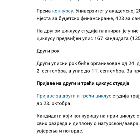
Према
конкурсу
, Универзитет у академској 
мјеста за буџетско финансирање, 423 за сам
На другом циклусу студија планиран је упис
циклусу предвиђен упис 167 кандидата (135
Други рок
Други уписни рок биће организован од 24. до
2. септембра, а упис до 11. септембра. За п
Пријаве на други и трећи циклус студија
Пријаве за други и трећи циклус
студија трај
до 23. октобра.
Кандидати који конкуришу на први циклус с
свих разреда и диплому о матурском/завршно
увјерења и потврде.