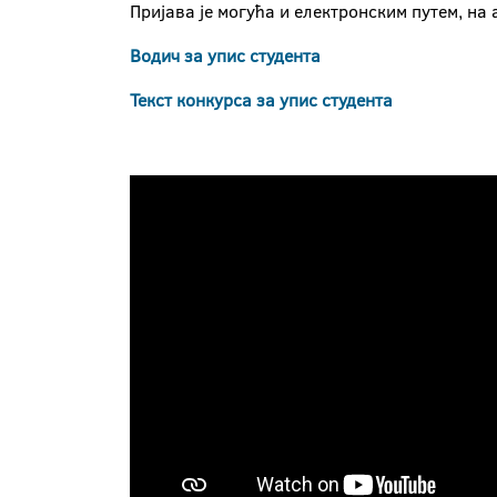
Пријава је могућа и електронским путем, на
Водич за упис студента
Текст конкурса за упис студента