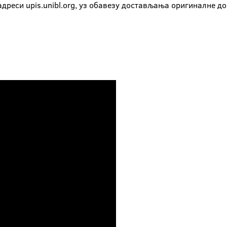
 адреси upis.unibl.org, уз обавезу достављања оригиналне д