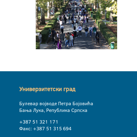
Универзитетски град
Булевар војводе Петра Бојовића
Бања Лука, Република Српска
+387 51 321 171
Факс: +387 51 315 694