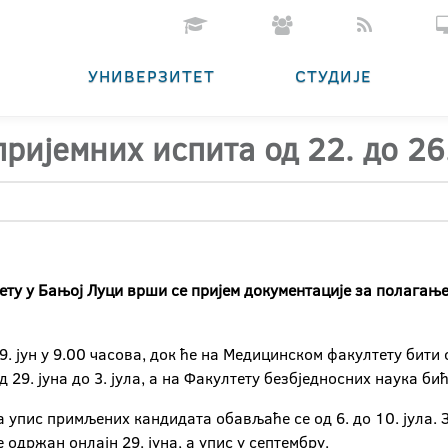
УНИВЕРЗИТЕТ
СТУДИЈЕ
ријемних испита од 22. до 26.
итету у Бањој Луци врши се пријем документације за полагањ
9. јун у 9.00 часова, док ће на Медицинском факултету бити 
 29. јуна до 3. јула, а на Факултету безбједносних наука бић
а упис примљених кандидата обављаће се од 6. до 10. јула. 
одржан онлајн 29. јуна, а упис у септембру.