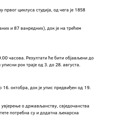
 првог циклуса студија, од чега је 1858
них и 87 ванредних), док је на трећем
 9.00 часова. Резултати ће бити објављени до
уписни рок траје од 3. до 28. августа.
о 16. октобра, док је упис предвиђен од 19.
, увјерење о држављанству, свједочанства
лтете потребна су и додатна љекарска