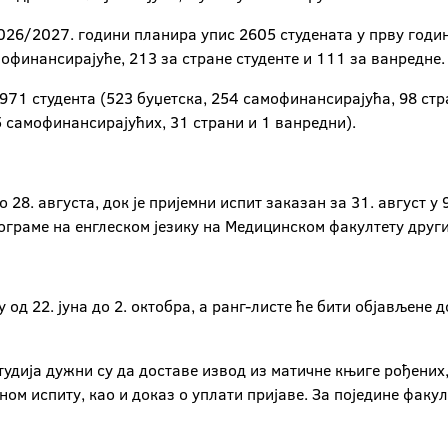
2026/2027. години планира упис 2605 студената у прву годину
офинансирајуће, 213 за стране студенте и 111 за ванредне.
 971 студента (523 буџетска, 254 самофинансирајућа, 98 стра
 самофинансирајућих, 31 страни и 1 ванредни).
 28. августа, док је пријемни испит заказан за 31. август у
рограме на енглеском језику на Медицинском факултету други 
у од 22. јуна до 2. октобра, а ранг-листе ће бити објављене д
тудија дужни су да доставе извод из матичне књиге рођених
м испиту, као и доказ о уплати пријаве. За поједине факу