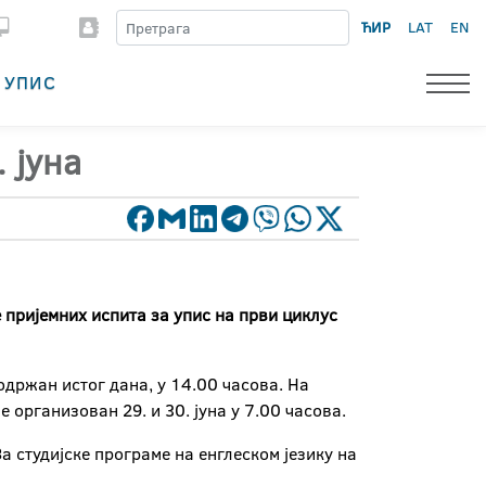
ЋИР
LAT
EN
УПИС
 јуна
е пријемних испита за упис на
први циклус
одржан истог дана, у 14.00 часова. На
е организован 29. и 30. јуна у 7.00 часова.
За студијске програме на енглеском језику на