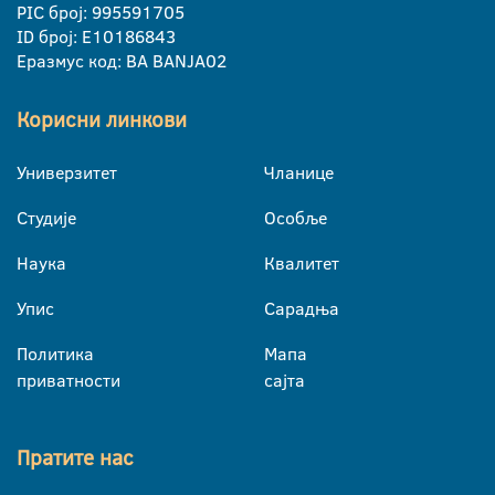
PIC број: 995591705
ID број: E10186843
Еразмус код: BA BANJA02
Корисни линкови
Универзитет
Чланице
Студије
Особље
Наука
Квалитет
Упис
Сарадња
Политика
Мапа
приватности
сајта
Пратите нас