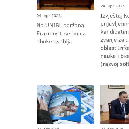
24. apr 2026.
Izvještaj K
24. apr 2026.
prijavljeni
Na UNIBL održana
kandidatim
Erazmus+ sedmica
zvanje za 
obuke osoblja
oblast Inf
nauke i bi
(razvoj sof