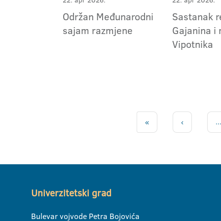
22. apr 2026.
22. apr 2026.
Održan Međunarodni
Sastanak r
sajam razmjene
Gajanina i 
Vipotnika
«
‹
..
Univerzitetski grad
Bulevar vojvode Petra Bojovića