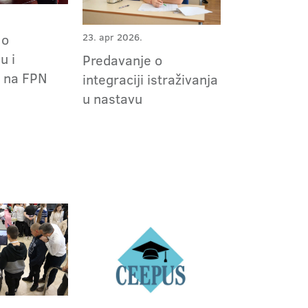
 o
23. apr 2026.
u i
Predavanje o
u na FPN
integraciji istraživanja
u nastavu