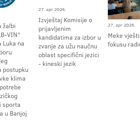
27. apr 2026.
Izvještaj Komisije o
 žalbi
27. apr 2026.
prijavljenim
„B-VIN“
Meke vješti
kandidatima za izbor u
a Luka na
fokusu radi
zvanje za užu naučnu
zboru
oblast specifični jezici
jeg
- kineski jezik
u postupku
vke klima
 potrebe
izičkog
i sporta
a u Banjoj