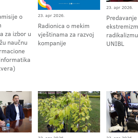
23. apr 2026.
omisije o
23. apr 2026.
Predavanje
m
Radionica o mekim
ekstremizm
a za izbor u
vještinama za razvoj
radikalizm
užu naučnu
kompanije
UNIBL
ormacione
oinformatika
tvera)