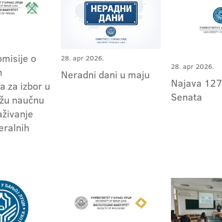
omisije o
28. apr 2026.
28. apr 2026.
m
Neradni dani u maju
Najava 127
a za izbor u
Senata
užu naučnu
aživanje
eralnih