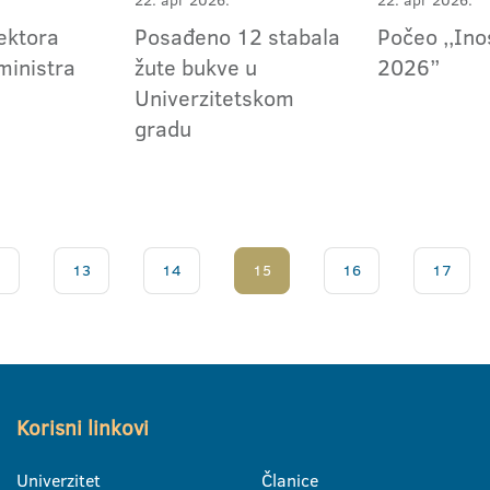
22. apr 2026.
22. apr 2026.
ektora
Posađeno 12 stabala
Počeo ,,Ino
ministra
žute bukve u
2026”
Univerzitetskom
gradu
.
13
14
15
16
17
Korisni linkovi
Univerzitet
Članice