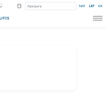
ЋИР
LAT
EN
UPIS