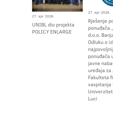
27. apr 2026.
27. apr 2026.
Rješenje po
UNIBL dio projekta
ponuđača 
POLICY ENLARGE
d.o.o. Banj
Odluku o i
najpovoljni
ponuđača 
javne naba
uređaja za
Fakulteta f
vaspitanja 
Univerzitet
Luci