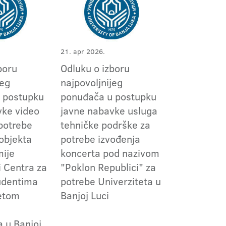
21. apr 2026.
boru
Odluku o izboru
jeg
najpovoljnijeg
 postupku
ponuđača u postupku
vke video
javne nabavke usluga
potrebe
tehničke podrške za
objekta
potrebe izvođenja
mije
koncerta pod nazivom
i Centra za
"Poklon Republici" za
udentima
potrebe Univerziteta u
tetom
Banjoj Luci
a u Banjoj