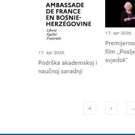
17. apr 2026.
Premijerno
film ,,Poslj
17. apr 2026.
svjedokˮ
Podrška akademskoj i
naučnoj saradnji
«
‹
..