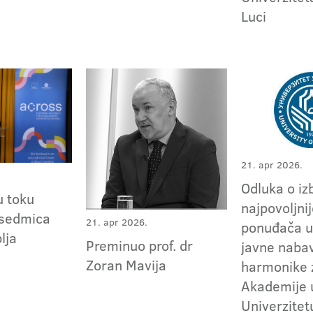
Luci
21. apr 2026.
Odluka o iz
 toku
najpovoljni
sedmica
21. apr 2026.
ponuđača u
lja
Preminuo prof. dr
javne naba
Zoran Mavija
harmonike 
Akademije 
Univerzitet