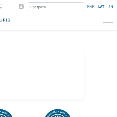
ЋИР
LAT
EN
UPIS