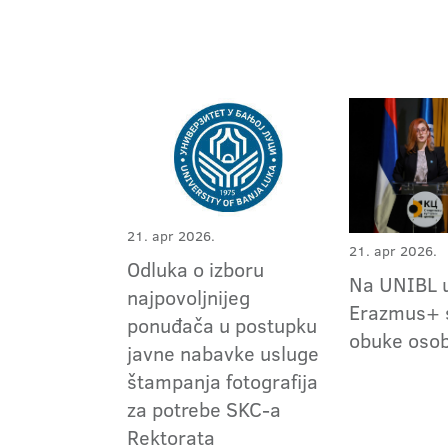
21. apr 2026.
21. apr 2026.
Odluka o izboru
Na UNIBL u
najpovoljnijeg
Erazmus+ 
ponuđača u postupku
obuke osob
javne nabavke usluge
štampanja fotografija
za potrebe SKC-a
Rektorata