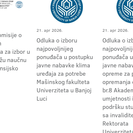
21. apr 2026.
21. apr 2026.
omisije o
Odluka o izboru
Odluka o iz
m
najpovoljnijeg
najpovoljni
a za izbor u
ponuđača u postupku
ponuđača u
užu naučnu
javne nabavke klima
javne naba
nsijsko
uređaja za potrebe
opreme za 
Mašinskog fakulteta
opremanja 
Univerziteta u Banjoj
br.8 Akade
Luci
umjetnosti 
podršku st
sa invalidi
Rektorata
Univerzitet