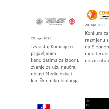
20. apr 2026.
Konkurs z
20. apr 2026.
razmjenu 
Izvještaj Komisije o
na Slobod
prijavljenim
mediteran
kandidatima za izbor u
univerzitet
zvanje za užu naučnu
oblast Medicinska i
klinička mikrobiologija