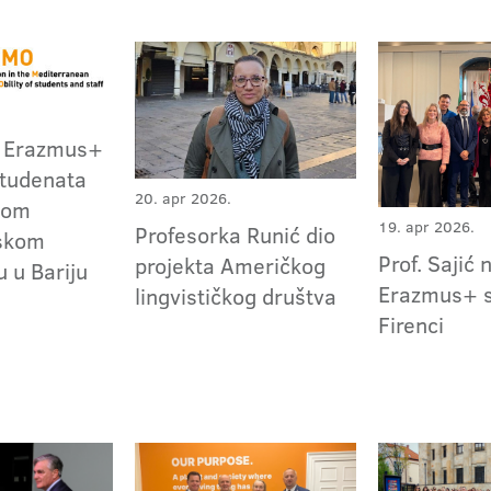
a Erazmus+
studenata
20. apr 2026.
nom
19. apr 2026.
Profesorka Runić dio
skom
Prof. Sajić 
projekta Američkog
u u Bariju
Erazmus+ s
lingvističkog društva
Firenci