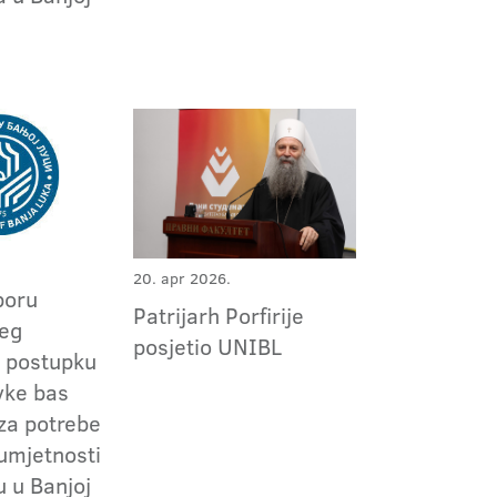
20. apr 2026.
boru
Patrijarh Porfirije
jeg
posjetio UNIBL
 postupku
vke bas
za potrebe
umjetnosti
u u Banjoj