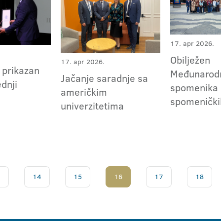
17. apr 2026.
Obilježen
17. apr 2026.
 prikazan
Međunarod
Jačanje saradnje sa
ednji
spomenika 
američkim
spomeničkih
univerzitetima
.
14
15
16
17
18