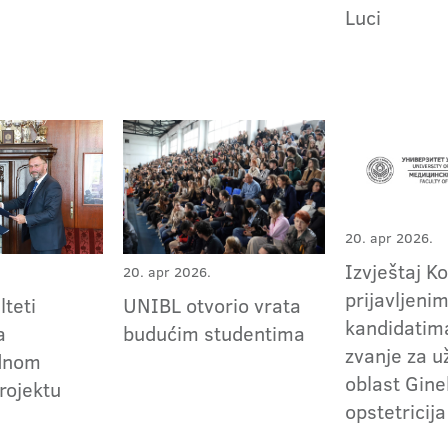
Luci
20. apr 2026.
Izvještaj K
20. apr 2026.
prijavljeni
lteti
UNIBL otvorio vrata
kandidatima
a
budućim studentima
zvanje za 
dnom
oblast Gine
rojektu
opstetricija