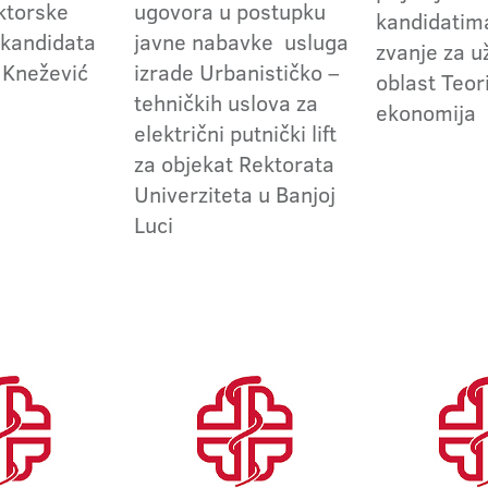
ktorske
ugovora u postupku
kandidatima
 kandidata
javne nabavke usluga
zvanje za 
 Knežević
izrade Urbanističko –
oblast Teor
tehničkih uslova za
ekonomija
električni putnički lift
za objekat Rektorata
Univerziteta u Banjoj
Luci