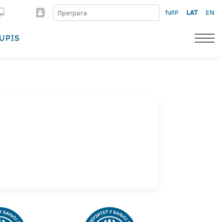
ЋИР
LAT
EN
UPIS