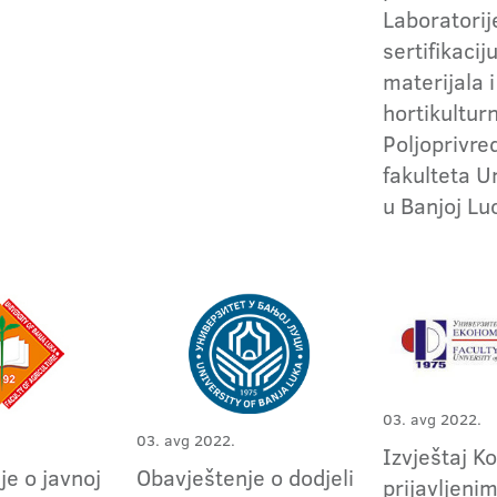
Laboratorij
sertifikaci
materijala 
hortikulturn
Poljoprivr
fakulteta U
u Banjoj Lu
03. avg 2022.
03. avg 2022.
Izvještaj K
je o javnoj
Obavještenje o dodjeli
prijavljeni