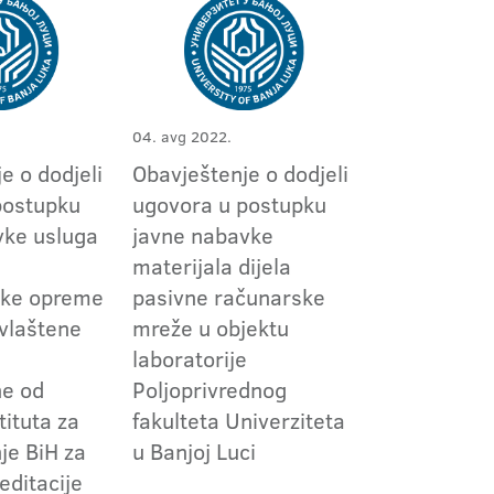
04. avg 2022.
e o dodjeli
Obavještenje o dodjeli
postupku
ugovora u postupku
vke usluga
javne nabavke
materijala dijela
jske opreme
pasivne računarske
vlaštene
mreže u objektu
e
laboratorije
ne od
Poljoprivrednog
tituta za
fakulteta Univerziteta
je BiH za
u Banjoj Luci
editacije