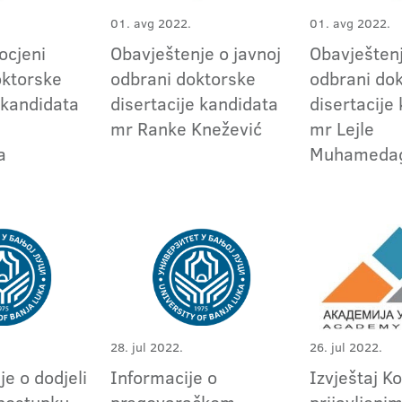
01. avg 2022.
01. avg 2022.
 ocjeni
Obavještenje o javnoj
Obavještenj
ktorske
odbrani doktorske
odbrani do
 kandidata
disertacije kandidata
disertacije
mr Ranke Knežević
mr Lejle
a
Muhamedag
28. jul 2022.
26. jul 2022.
e o dodjeli
Informacije o
Izvještaj K