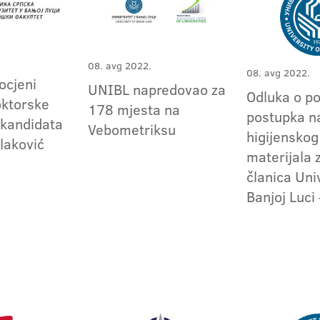
08. avg 2022.
08. avg 2022.
 ocjeni
UNIBL napredovao za
Odluka o po
ktorske
178 mjesta na
postupka n
 kandidata
Vebometriksu
higijensko
laković
materijala 
članica Uni
Banjoj Luci