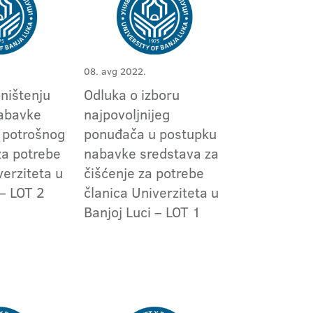
08. avg 2022.
ništenju
Odluka o izboru
abavke
najpovoljnijeg
g potrošnog
ponuđača u postupku
za potrebe
nabavke sredstava za
verziteta u
čišćenje za potrebe
 – LOT 2
članica Univerziteta u
Banjoj Luci – LOT 1