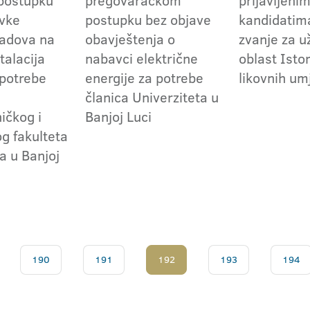
postupku
pregovaračkom
prijavljeni
vke
postupku bez objave
kandidatima
radova na
obavještenja o
zvanje za 
talacija
nabavci električne
oblast Istor
 potrebe
energije za potrebe
likovnih um
članica Univerziteta u
ičkog i
Banjoj Luci
 fakulteta
a u Banjoj
190
191
192
193
194