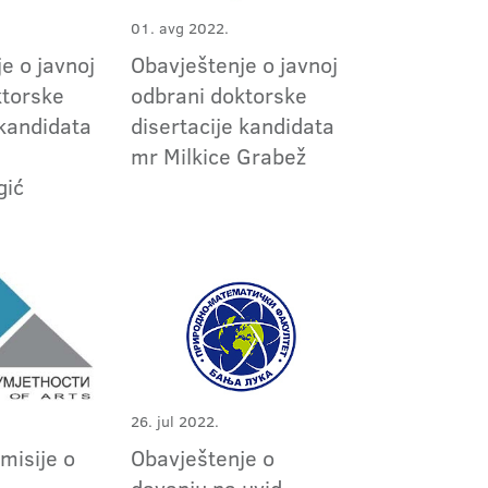
01. avg 2022.
e o javnoj
Obavještenje o javnoj
ktorske
odbrani doktorske
 kandidata
disertacije kandidata
mr Milkice Grabež
ić
26. jul 2022.
omisije o
Obavještenje o