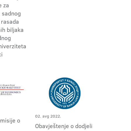
e za
ju sadnog
i rasada
ih biljaka
ednog
niverziteta
ci
02. avg 2022.
omisije o
Obavještenje o dodjeli
m