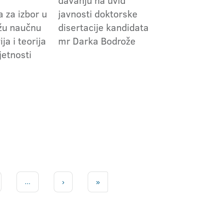
m
davanju na uvid
 za izbor u
javnosti doktorske
užu naučnu
disertacije kandidata
ija i teorija
mr Darka Bodrože
jetnosti
...
›
»