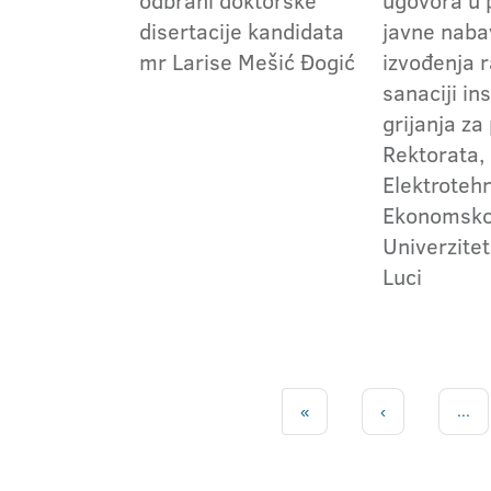
odbrani doktorske
ugovora u 
disertacije kandidata
javne naba
mr Larise Mešić Đogić
izvođenja 
sanaciji ins
grijanja za
Rektorata,
Elektrotehn
Ekonomskog
Univerzitet
Luci
«
‹
...