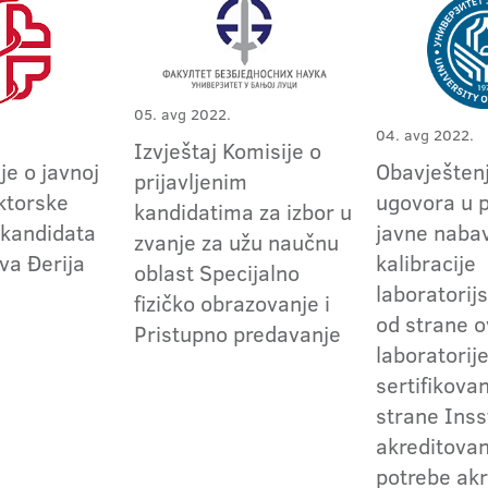
05. avg 2022.
04. avg 2022.
Izvještaj Komisije o
je o javnoj
Obavještenj
prijavljenim
ktorske
ugovora u 
kandidatima za izbor u
 kandidata
javne naba
zvanje za užu naučnu
va Đerija
kalibracije
oblast Specijalno
laboratori
fizičko obrazovanje i
od strane o
Pristupno predavanje
laboratorij
sertifikova
strane Inss
akreditovan
potrebe akr