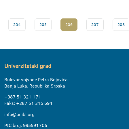
204
205
206
207
208
Univerzitetski grad
Bulevar vojvode Petra Bojovića
Banja Luka, Republika Srpska
+387 51 321 171
Faks: +387 51 315 694
info@unibl.org
PIC broj: 995591705