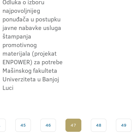
Odluka o izboru
najpovoljnijeg
ponuđača u postupku
javne nabavke usluga
štampanja
promotivnog
materijala (projekat
ENPOWER) za potrebe
Mašinskog fakulteta
Univerziteta u Banjoj
Luci
.
45
46
47
48
49