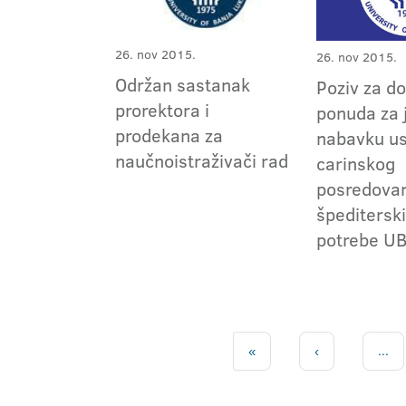
26. nov 2015.
26. nov 2015.
Održan sastanak
Poziv za do
prorektora i
ponuda za 
prodekana za
nabavku u
naučnoistraživači rad
carinskog
posredovan
špeditersk
potrebe U
«
‹
...