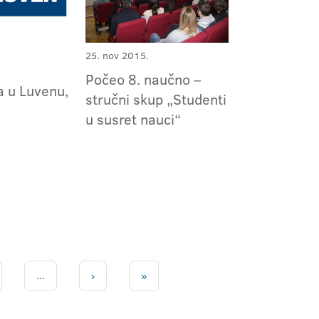
25. nov 2015.
Počeo 8. naučno –
a u Luvenu,
stručni skup „Studenti
u susret nauci“
...
›
»