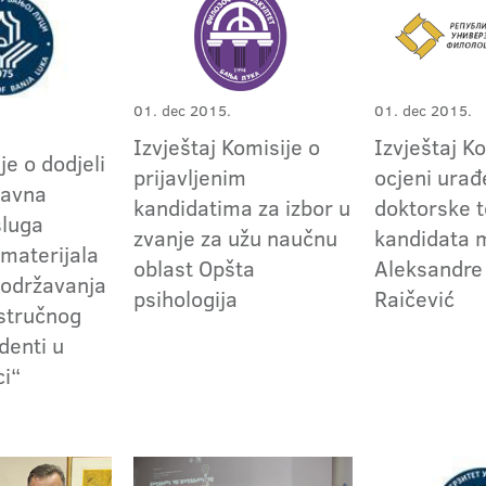
01. dec 2015.
01. dec 2015.
Izvještaj Komisije o
Izvještaj K
e o dodjeli
prijavljenim
ocjeni ura
javna
kandidatima za izbor u
doktorske 
sluga
zvanje za užu naučnu
kandidata 
materijala
oblast Opšta
Aleksandre
 održavanja
psihologija
Raičević
stručnog
denti u
ci“