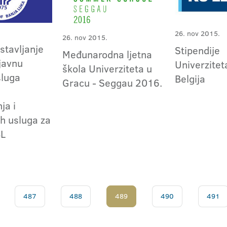
26. nov 2015.
26. nov 2015.
stavljanje
Stipendije
Međunarodna ljetna
javnu
Univerzitet
škola Univerziteta u
sluga
Belgija
Gracu - Seggau 2016.
ja i
ih usluga za
BL
487
488
489
490
491