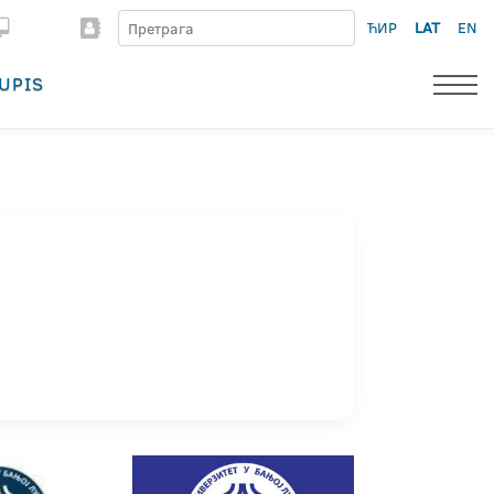
ЋИР
LAT
EN
UPIS