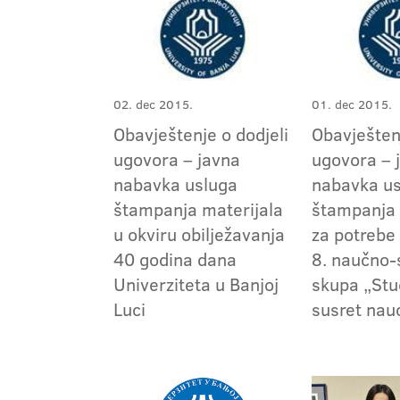
02. dec 2015.
01. dec 2015.
Obavještenje o dodjeli
Obavještenj
ugovora – javna
ugovora – 
nabavka usluga
nabavka u
štampanja materijala
štampanja 
u okviru obilježavanja
za potrebe
40 godina dana
8. naučno-
Univerziteta u Banjoj
skupa „Stu
Luci
susret nau