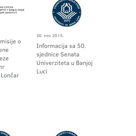
30. nov 2015.
omisije o
Informacija sa 50.
đene
sjednice Senata
teze
Univerziteta u Banjoj
mr
Luci
 Lončar