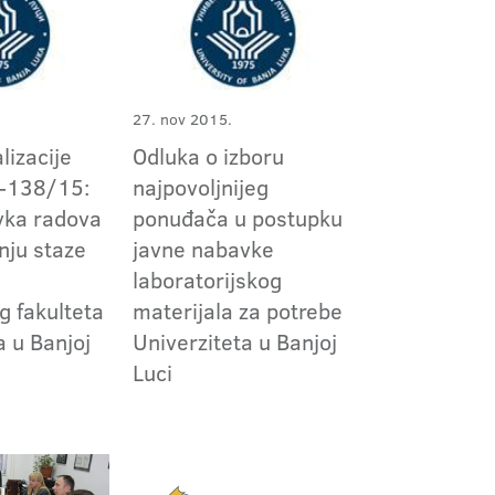
27. nov 2015.
lizacije
Odluka o izboru
-138/15:
najpovoljnijeg
vka radova
ponuđača u postupku
anju staze
javne nabavke
laboratorijskog
 fakulteta
materijala za potrebe
a u Banjoj
Univerziteta u Banjoj
Luci