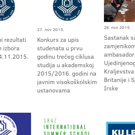
26. nov 2015.
27. nov 2015.
Sastanak s
i rezultati
Konkurs za upis
zamjeniko
h izbora
studenata u prvu
ambasador
4.11.2015.
godinu trećeg ciklusa
Ujedinjeno
studija u akademskoj
Kraljevstva
2015/2016. godini na
Britanije i 
javnim visokoškolskim
Irske
ustanovama