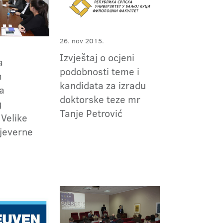
26. nov 2015.
Izvještaj o ocjeni
a
podobnosti teme i
m
kandidata za izradu
a
doktorske teze mr
g
Tanje Petrović
 Velike
Sjeverne