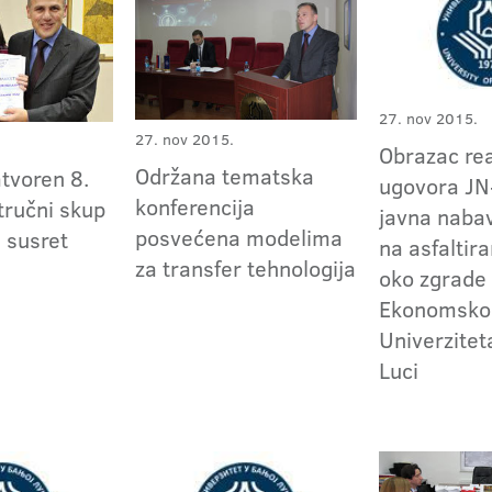
27. nov 2015.
27. nov 2015.
Obrazac rea
Održana tematska
tvoren 8.
ugovora JN
konferencija
tručni skup
javna naba
posvećena modelima
 susret
na asfaltir
za transfer tehnologija
oko zgrade
Ekonomskog
Univerzitet
Luci