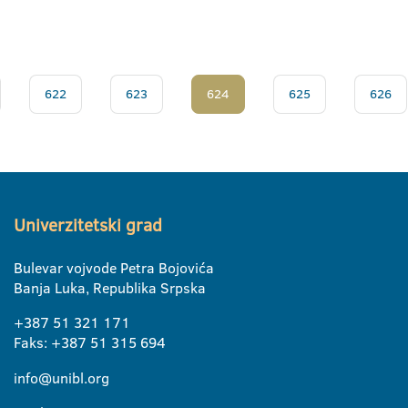
622
623
624
625
626
Univerzitetski grad
Bulevar vojvode Petra Bojovića
Banja Luka, Republika Srpska
+387 51 321 171
Faks: +387 51 315 694
info@unibl.org