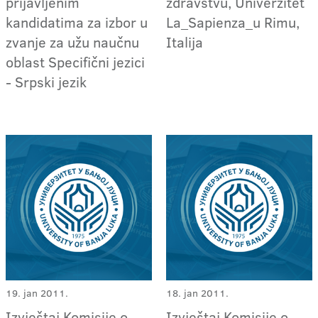
prijavljenim
zdravstvu, Univerzitet
kandidatima za izbor u
La_Sapienza_u Rimu,
zvanje za užu naučnu
Italija
oblast Specifični jezici
- Srpski jezik
19. jan 2011.
18. jan 2011.
Izvještaj Komisije o
Izvještaj Komisije o