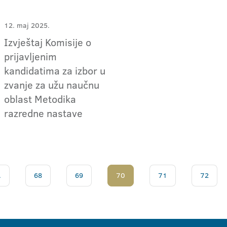
12. maj 2025.
Izvještaj Komisije o
prijavljenim
kandidatima za izbor u
zvanje za užu naučnu
oblast Metodika
razredne nastave
.
68
69
70
71
72