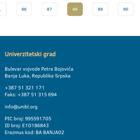
.
86
87
88
89
90
Univerzitetski grad
Bulevar vojvode Petra Bojovića
Banja Luka, Republika Srpska
+387 51 321 171
Faks: +387 51 315 694
info@unibl.org
PIC broj: 995591705
ID broj: E10186843
Erazmus kod: BA BANJA02