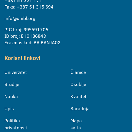
+387 51 321 171
Faks: +387 51 315 694
info@unibl.org
PIC broj: 995591705
ID broj: E10186843
Erazmus kod: BA BANJA02
Korisni linkovi
Univerzitet
Članice
Studije
Osoblje
Nauka
Kvalitet
Upis
Saradnja
Politika
Mapa
privatnosti
sajta