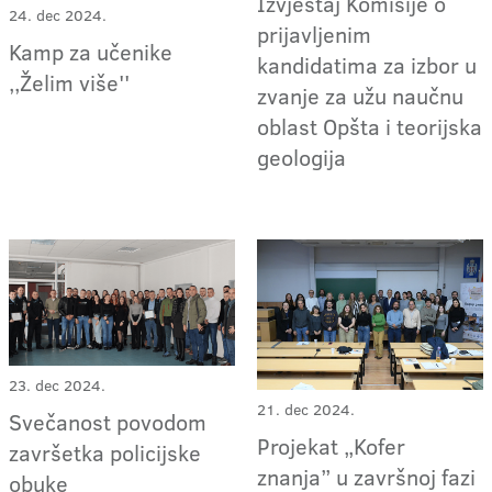
Izvještaj Komisije o
24. dec 2024.
prijavljenim
Kamp za učenike
kandidatima za izbor u
,,Želim više''
zvanje za užu naučnu
oblast Opšta i teorijska
geologija
23. dec 2024.
21. dec 2024.
Svečanost povodom
Projekat „Kofer
završetka policijske
znanja” u završnoj fazi
obuke