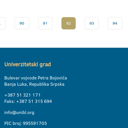
.
90
91
92
93
94
Univerzitetski grad
Bulevar vojvode Petra Bojovića
Banja Luka, Republika Srpska
+387 51 321 171
Faks: +387 51 315 694
info@unibl.org
PIC broj: 995591705