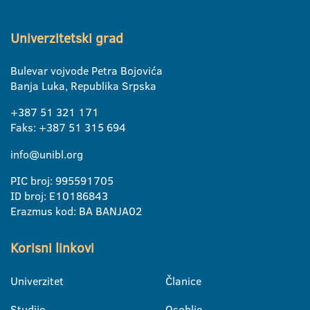
Univerzitetski grad
Bulevar vojvode Petra Bojovića
Banja Luka, Republika Srpska
+387 51 321 171
Faks: +387 51 315 694
info@unibl.org
PIC broj: 995591705
ID broj: E10186843
Erazmus kod: BA BANJA02
Korisni linkovi
Univerzitet
Članice
Studije
Osoblje