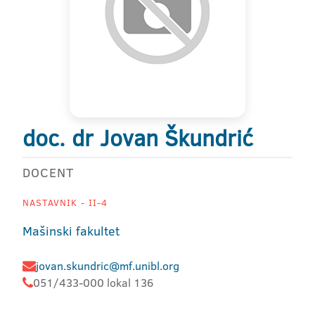
doc. dr Jovan Škundrić
DOCENT
NASTAVNIK - II-4
Mašinski fakultet
jovan.skundric@mf.unibl.org
051/433-000 lokal 136