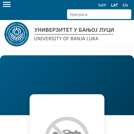
ЋИР
LAT
EN